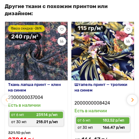
Другие ткани с похожим принтом или
дизайном:
115 гр/м²
Ваша скидка -26%
240 гр/м²
Ткань лапша принт — клен
Штапель принт — тропики
на синем
на синем
2000000037004
2000000008424
Есть в наличии
Есть в наличии
от 6 мп
239.14 р/мп
от 6 мп
182.52 р/мп
от 30 мп
218.01 р/мп
от 30 мп
166.47 р/мп
321.10 р
/мп