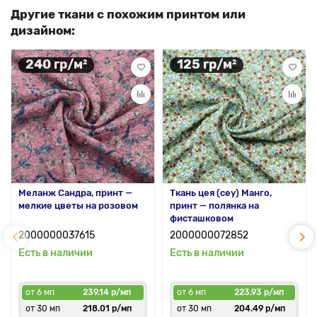
Другие ткани с похожим принтом или
дизайном:
240 гр/м²
125 гр/м²
Меланж Сандра, принт —
Ткань цея (cey) Манго,
мелкие цветы на розовом
принт — полянка на
фисташковом
2000000037615
2000000072852
Есть в наличии
Есть в наличии
от 6 мп
239.14 р/мп
от 6 мп
223.93 р/мп
от 30 мп
218.01 р/мп
от 30 мп
204.49 р/мп