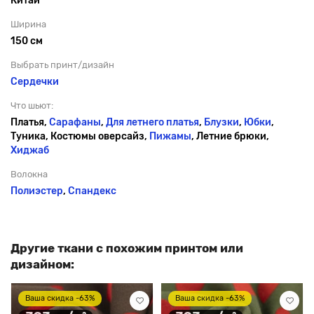
Китай
Ширина
150 см
Выбрать принт/дизайн
Сердечки
Что шьют:
Платья,
Сарафаны
,
Для летнего платья
,
Блузки
,
Юбки
,
Туника, Костюмы оверсайз,
Пижамы
, Летние брюки,
Хиджаб
Волокна
Полиэстер
,
Спандекс
Другие ткани с похожим принтом или
дизайном:
Ваша скидка -63%
Ваша скидка -63%