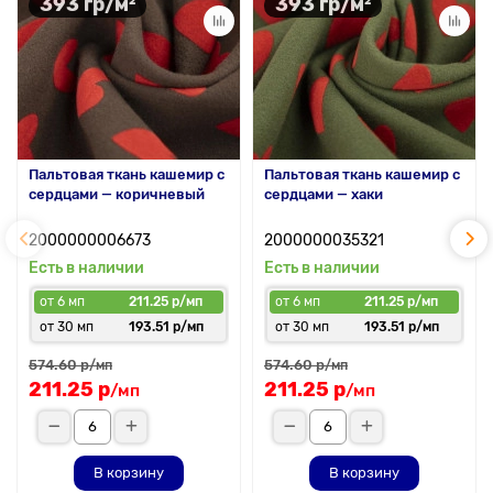
393 гр/м²
393 гр/м²
Пальтовая ткань кашемир с
Пальтовая ткань кашемир с
сердцами — коричневый
сердцами — хаки
2000000006673
2000000035321
Есть в наличии
Есть в наличии
от 6 мп
211.25 р/мп
от 6 мп
211.25 р/мп
от 30 мп
193.51 р/мп
от 30 мп
193.51 р/мп
574.60 р
574.60 р
/мп
/мп
211.25 р
211.25 р
/мп
/мп
В корзину
В корзину