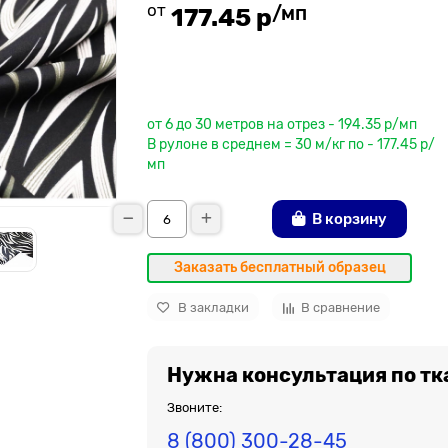
от
/мп
177.45 р
До рулона еще
от 6 до 30 метров на отрез - 194.35 р/мп
В рулоне в среднем = 30 м/кг по - 177.45 р/
мп
В корзину
Заказать бесплатный образец
В закладки
В сравнение
Нужна консультация по тк
Звоните:
8 (800) 300-28-45