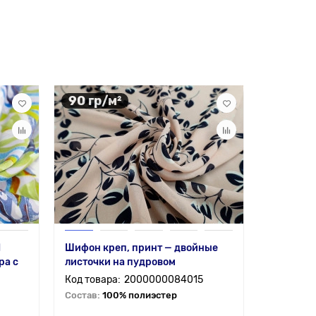
90 гр/м²
90 гр/
H
Шифон креп, принт — двойные
Шифон кр
ра с
листочки на пудровом
черном
2000000084015
Состав:
100% полиэстер
Состав:
1