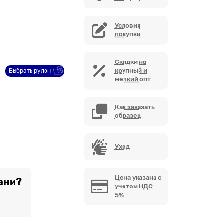
Условия
покупки
Скидки на
крупный и
Выбрать рулон
мелкий опт
Как заказать
образец
Уход
Цена указана с
ани?
учетом НДС
5%