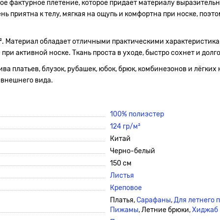
ое фактурное плетение, которое придаёт материалу выразительно
нь приятна к телу, мягкая на ощупь и комфортна при носке, поэт
/м². Материал обладает отличными практическими характеристика
ри активной носке. Ткань проста в уходе, быстро сохнет и долг
а платьев, блузок, рубашек, юбок, брюк, комбинезонов и лёгких 
 внешнего вида.
100% полиэстер
124 гр/м²
Китай
Черно-белый
150 см
Листья
Креповое
Платья,
Сарафаны
,
Для летнего 
Пижамы
, Летние брюки,
Хиджаб