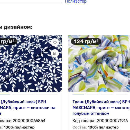
Полиэстер
и дизайном:
 гр/м²
124 гр/м²
 (Дубайский шелк) SPH
Ткань (Дубайский шелк) SP
АРА, принт — листочки на
МАКСМАРА, принт — монсте
м
голубым оттенком
2000000065854
2000000071916
в:
100% полиэстер
Состав:
100% полиэстер