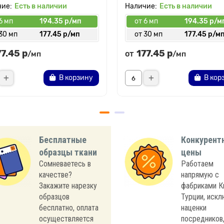
Есть в наличии
Есть в наличии
6 мп
194.35 р/мп
от 6 мп
194.35 р/м
30 мп
177.45 р/мп
от 30 мп
177.45 р/м
77.45 р
177.45 р
от
/мп
/мп
В корзину
В кор
Бесплатные
Конкурент
образцы ткани
цены
Сомневаетесь в
Работаем
качестве?
напрямую с
Закажите нарезку
фабриками К
образцов
Турции, иск
бесплатно, оплата
наценки
осуществляется
посредников,