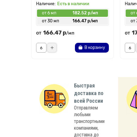
Есть в наличии
от 6 мп
182.52 р/мп
от 
от 30 мп
166.47 р/мп
от 
166.47 р
1
от
от
/мп
В корзину
Быстрая
доставка по
всей России
Отправляем
любыми
транспортными
компаниями,
доставка до