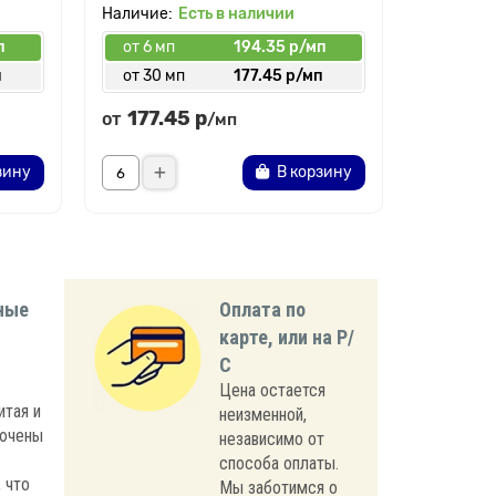
Есть в наличии
п
от 6 мп
194.35 р/мп
от 6 мп
п
от 30 мп
177.45 р/мп
от 30 
177.45 р
177.
от
от
/мп
зину
В корзину
ные
Оплата по
карте, или на Р/
С
Цена остается
итая и
неизменной,
лючены
независимо от
способа оплаты.
 что
Мы заботимся о