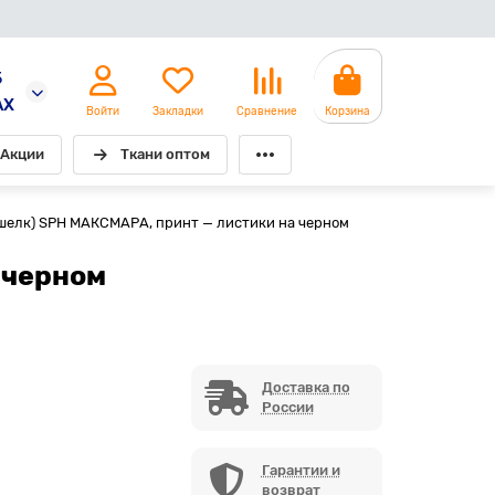
5
AX
Войти
Закладки
Сравнение
Корзина
Акции
Ткани оптом
 шелк) SPH МАКСМАРА, принт — листики на черном
 черном
Доставка по
России
Гарантии и
возврат