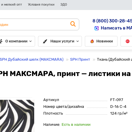
 и мелкий опт
Условия покупки
ЭДО
8 (800) 300-28-4
Написать в M
О компании
Наши услуги
Новинки
 SPH Дубайский шелк (МАКСМАRА)
SPH Принт
Ткань (Дубайский
PH МАКСМАРА, принт — листики на
Артикул
FT-097
Номер цвета/дизайна
D-16 С-4
Плотность
124 гр/м²
Есть в наличии