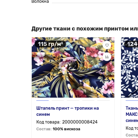
Волокна
Другие ткани с похожим принтом ил
115 гр/м²
124
Штапель принт — тропики на
Ткань
синем
МАКСМ
сине
2000000008424
Состав:
100% вискоза
Соста