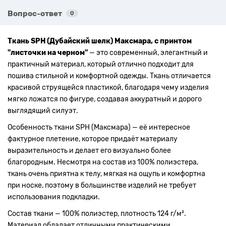
Вопрос-ответ
0
Ткань SPH (Дубайский шелк) Максмара, с принтом
"листочки на черном"
— это современный, элегантный и
практичный материал, который отлично подходит для
пошива стильной и комфортной одежды. Ткань отличается
красивой струящейся пластикой, благодаря чему изделия
мягко ложатся по фигуре, создавая аккуратный и дорого
выглядящий силуэт.
Особенность ткани SPH (Максмара) — её интересное
фактурное плетение, которое придаёт материалу
выразительность и делает его визуально более
благородным. Несмотря на состав из 100% полиэстера,
ткань очень приятна к телу, мягкая на ощупь и комфортна
при носке, поэтому в большинстве изделий не требует
использования подкладки.
Состав ткани — 100% полиэстер, плотность 124 г/м².
Материал обладает отличными практическими