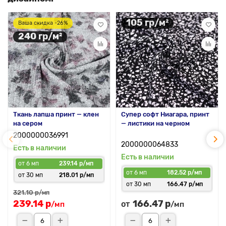
105 гр/м²
Ваша скидка -26%
240 гр/м²
Ткань лапша принт — клен
Супер софт Ниагара, принт
на сером
— листики на черном
2000000036991
2000000064833
Есть в наличии
Есть в наличии
от 6 мп
239.14 р/мп
от 6 мп
182.52 р/мп
от 30 мп
218.01 р/мп
от 30 мп
166.47 р/мп
321.10 р
/мп
239.14 р
166.47 р
от
/мп
/мп