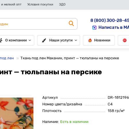
 и мелкий опт
Условия покупки
ЭДО
8 (800) 300-28-4
Написать в M
О компании
Наши услуги
Новинки
 под лен
Ткань под лен Маканик, принт — тюльпаны на персике
ринт — тюльпаны на персике
Артикул
DR-1812196
Номер цвета/дизайна
С4
Плотность
158 гр/м²
Есть в наличии