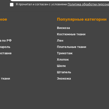
Я прочитал и согласен с условиями
Политика обработки персон
ное
Популярные категории
Вискоза
Костюмные ткани
а по РФ
Лен
пароль
Плательные ткани
ыставке
Трикотаж
Хлопок
Шелк
Штапель
 ткани
Экокожа