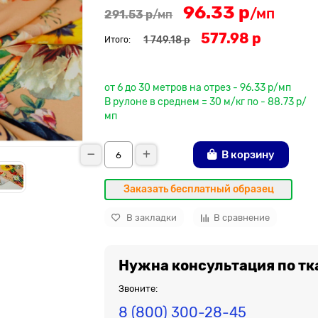
96.33 р
/мп
291.53 р
/мп
577.98 р
1 749.18 р
Итого:
До рулона еще
от 6 до 30 метров на отрез - 96.33 р/мп
В рулоне в среднем = 30 м/кг по - 88.73 р/
мп
В корзину
Заказать бесплатный образец
В закладки
В сравнение
Нужна консультация по тк
Звоните:
8 (800) 300-28-45