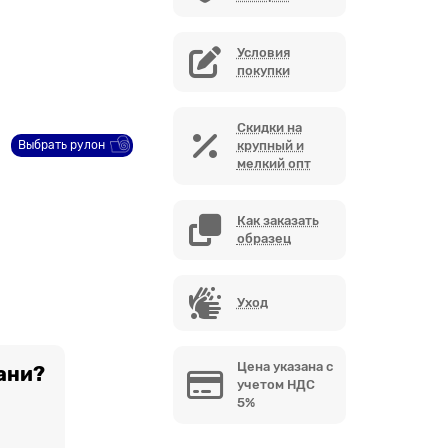
Условия
покупки
Скидки на
Выбрать рулон
крупный и
мелкий опт
Как заказать
образец
Уход
Цена указана с
ани?
учетом НДС
5%