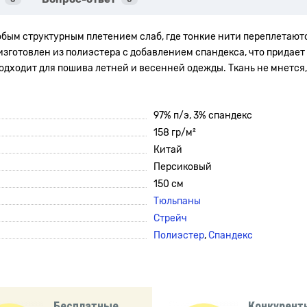
обым структурным плетением слаб, где тонкие нити переплетаютс
готовлен из полиэстера с добавлением спандекса, что придает 
одходит для пошива летней и весенней одежды. Ткань не мнется, н
97% п/э, 3% спандекс
158 гр/м²
Китай
Персиковый
150 см
Тюльпаны
Стрейч
Полиэстер
,
Спандекс
Бесплатные
Конкурент