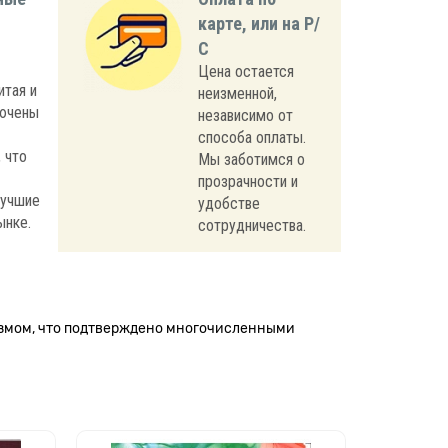
карте, или на Р/
С
Цена остается
итая и
неизменной,
лючены
независимо от
способа оплаты.
 что
Мы заботимся о
прозрачности и
лучшие
удобстве
ынке.
сотрудничества.
измом, что подтверждено многочисленными