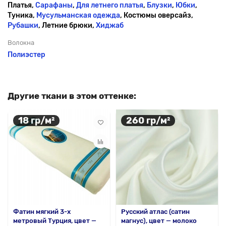
Платья,
Сарафаны
,
Для летнего платья
,
Блузки
,
Юбки
,
Туника,
Мусульманская одежда
, Костюмы оверсайз,
Рубашки
, Летние брюки,
Хиджаб
Волокна
Полиэстер
Другие ткани в этом оттенке:
18 гр/м²
260 гр/м²
Фатин мягкий 3-х
Русский атлас (сатин
метровый Турция, цвет —
магнус), цвет — молоко