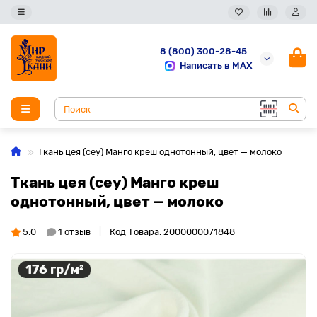
8 (800) 300-28-45
Написать в MAX
Ткань цея (cey) Манго креш однотонный, цвет — молоко
Ткань цея (cey) Манго креш
однотонный, цвет — молоко
5.0
1 отзыв
Код Товара: 2000000071848
176 гр/м²