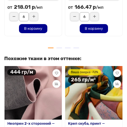
218.01 р
166.47 р
от
от
/мп
/мп
В корзину
В корзину
Похожие ткани в этом оттенке:
444 гр/м
Ваша скидка -72%
265 гр/м²
Неопрен 2-х сторонний —
Креп скуба, принт —