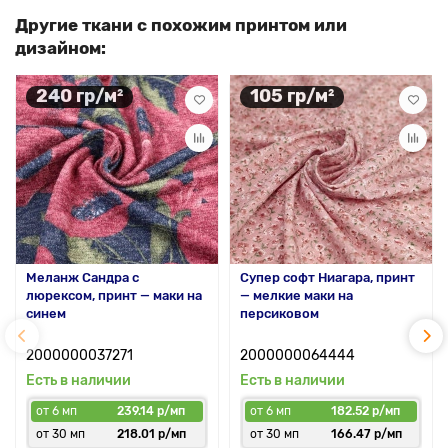
Другие ткани с похожим принтом или
дизайном:
240 гр/м²
105 гр/м²
Меланж Сандра с
Супер софт Ниагара, принт
люрексом, принт — маки на
— мелкие маки на
синем
персиковом
2000000037271
2000000064444
Есть в наличии
Есть в наличии
от 6 мп
239.14 р/мп
от 6 мп
182.52 р/мп
от 30 мп
218.01 р/мп
от 30 мп
166.47 р/мп