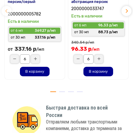
персик/серый
абстракция персик
2000000033747
2000000005782
Есть в наличии
Есть в наличии
от 6 мп
96.33 р/мп
от 6 мп
369.27 р/мп
от 30 мп
88.73 р/мп
от 30 мп
337.16 р/мп
340.54 р
/мп
337.16 р
96.33 р
от
/мп
/мп
В корзину
В корзину
Быстрая доставка по всей
России
Отправляем любыми транспортными
компаниями, доставка до терминала за