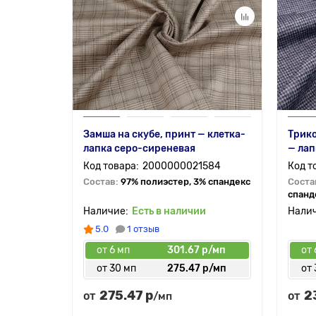
Замша на скубе, принт — клетка-
Трик
лапка серо-сиреневая
— лап
2000000021584
Состав:
97% полиэстер, 3% спандекс
Соста
спанд
Есть в наличии
5.0
1 отзыв
от 6 мп
301.67 р/мп
от 
от 30 мп
275.47 р/мп
от 
275.47 р
2
от
от
/мп