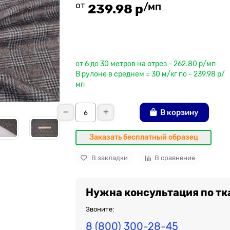
от
/мп
239.98 р
До рулона еще
от 6 до 30 метров на отрез - 262.80 р/мп
В рулоне в среднем = 30 м/кг по - 239.98 р/
мп
В корзину
Заказать бесплатный образец
В закладки
В сравнение
Нужна консультация по тк
Звоните:
8 (800) 300-28-45