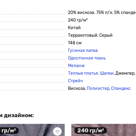
20% вискоза; 75% п/э; 5% спанде
240 гр/м²
Китай
Терракотовый, Серый
148 см
Гусиная лапка
Однотонная ткань
Меланж
Теплые платья,
Шапки
, Джемпер,
Стрейч
Вискоза,
Полиэстер
,
Спандекс
и дизайном:
 гр/м²
240 гр/м²