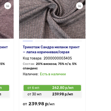
ринт
Трикотаж Сандра меланж принт
Трикотаж
— лапка коричневая/серая
— клетка
2000000003405
 5%
Состав:
20% вискоза; 75% п/э; 5%
Состав:
2
спандекс
спандекс
Есть в наличии
п
от 6 мп
262.80 р/мп
от 6 мп
п
от 30 мп
239.98 р/мп
от 30 
239.98 р
239.
от
от
/мп