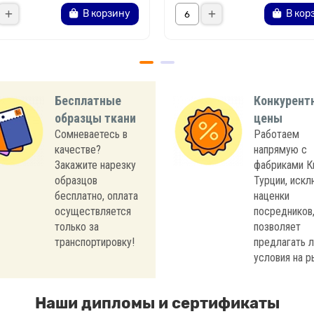
В корзину
В кор
Бесплатные
Конкурент
образцы ткани
цены
Сомневаетесь в
Работаем
качестве?
напрямую с
Закажите нарезку
фабриками К
образцов
Турции, иск
бесплатно, оплата
наценки
осуществляется
посредников,
только за
позволяет
транспортировку!
предлагать 
условия на р
Наши дипломы и сертификаты