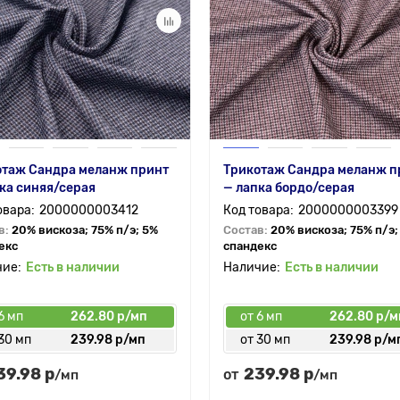
отаж Сандра меланж принт
Трикотаж Сандра меланж п
ка синяя/серая
— лапка бордо/серая
2000000003412
2000000003399
в:
20% вискоза; 75% п/э; 5%
Состав:
20% вискоза; 75% п/э;
екс
спандекс
Есть в наличии
Есть в наличии
6 мп
262.80 р/мп
от 6 мп
262.80 р/м
30 мп
239.98 р/мп
от 30 мп
239.98 р/м
39.98 р
239.98 р
от
/мп
/мп