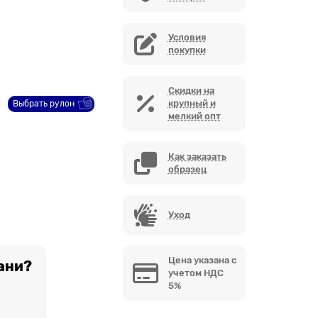
Условия
покупки
Скидки на
крупный и
Выбрать рулон
мелкий опт
Как заказать
образец
Уход
Цена указана с
ани?
учетом НДС
5%