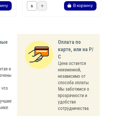
зину
В корзину
ные
Оплата по
карте, или на Р/
С
Цена остается
итая и
неизменной,
лючены
независимо от
способа оплаты.
 что
Мы заботимся о
прозрачности и
лучшие
удобстве
ынке.
сотрудничества.