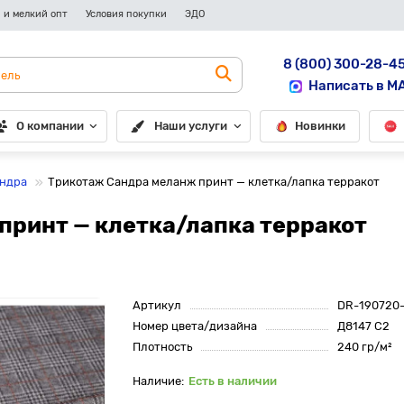
 и мелкий опт
Условия покупки
ЭДО
8 (800) 300-28-4
Написать в M
О компании
Наши услуги
Новинки
андра
Трикотаж Сандра меланж принт — клетка/лапка терракот
принт — клетка/лапка терракот
Артикул
DR-190720
Номер цвета/дизайна
Д8147 С2
Плотность
240 гр/м²
Есть в наличии