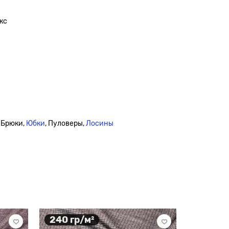
кс
 Брюки,
Юбки
, Пуловеры,
Лосины
240 гр/м²
240 гр