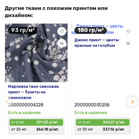
Другие ткани с похожим принтом или
дизайном:
93 гр/м²
180 гр/м²
Джинс принт — цветы
красные на голубом
Марлевка твил смесовая,
принт — букеты на
джинсовом
2000000004228
2000000030258
Есть в наличии
Есть в наличии
от 6 мп
291.53 р/мп
от 6 мп
369.27 р/мп
от 30 мп
266.18 р/мп
от 30 мп
337.16 р/мп