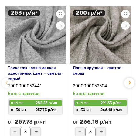
253 гр/м²
200 гр/м²
Трикотаж лапша мелкая
Лапша крупная — светло-
однотонная, цвет — светло-
серая
серый
2000000052441
2000000052304
Есть в наличии
Есть в наличии
от 6 мп
282.23 р/мп
от 6 мп
291.53 р/мп
от 30 мп
257.73 р/мп
от 30 мп
266.18 р/мп
257.73 р
266.18 р
от
от
/мп
/мп