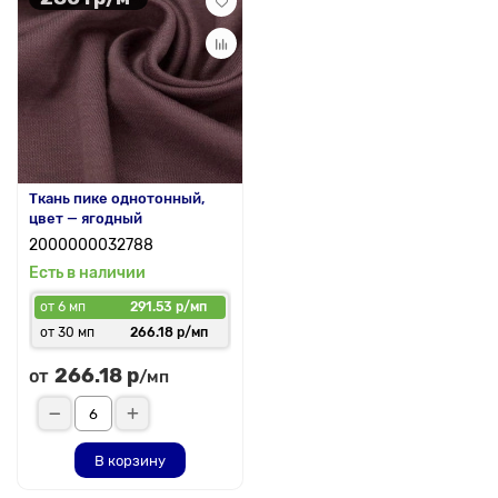
Ткань пике однотонный,
цвет — ягодный
2000000032788
Есть в наличии
от 6 мп
291.53 р/мп
от 30 мп
266.18 р/мп
266.18 р
от
/мп
В корзину