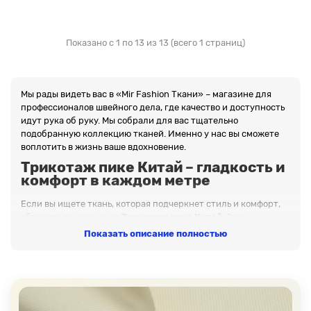
Показано с 1 по 13 из 13 (всего 1 страниц)
Мы рады видеть вас в «Mir Fashion Ткани» – магазине для
профессионалов швейного дела, где качество и доступность
идут рука об руку. Мы собрали для вас тщательно
подобранную коллекцию тканей. Именно у нас вы сможете
воплотить в жизнь ваше вдохновение.
Трикотаж пике Китай – гладкость и
комфорт в каждом метре
Если вы ищете ткань, которая подчеркнет стиль и комфорт,
обратите внимание на
Трикотаж пике Китай
. Этот
материал станет отличной основой для создания стильных
Показать описание полностью
нарядов и декора. Попробовать в работе материалы из
нашего каталога – означает выбрать качество, экологичность
и удобство.
Почему нас выбирают?