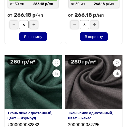
от 30 мп
266.18 р/мп
от 30 мп
266.18 р/мп
266.18 р
266.18 р
от
от
/мп
/мп
В корзину
В корзину
280 гр/м²
280 гр/м²
Ткань пике однотонный,
Ткань пике однотонный,
цвет — изумруд
цвет — какао
2000000032832
2000000032795