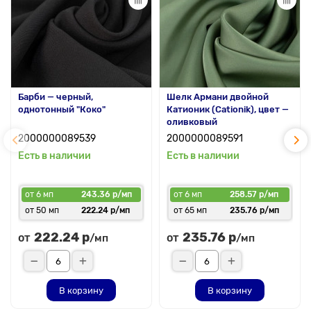
Трикотаж пике Китай всего от 327,75? за метр. С таким
материалом шить оригинальные изделия – настоящее
вдохновение!
Барби — черный,
Шелк Армани двойной
однотонный "Коко"
Катионик (Cationik), цвет —
оливковый
2000000089539
2000000089591
Есть в наличии
Есть в наличии
от 6 мп
243.36 р/мп
от 6 мп
258.57 р/мп
от 50 мп
222.24 р/мп
от 65 мп
235.76 р/мп
222.24 р
235.76 р
от
от
/мп
/мп
В корзину
В корзину