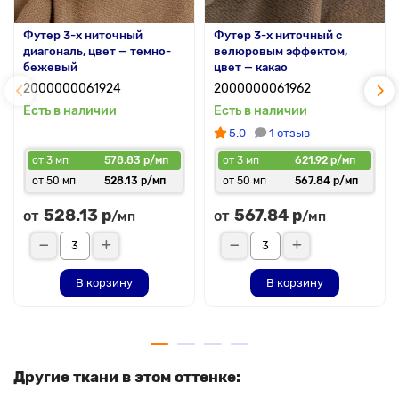
Футер 3-х ниточный
Футер 3-х ниточный с
диагональ, цвет — темно-
велюровым эффектом,
бежевый
цвет — какао
2000000061924
2000000061962
Есть в наличии
Есть в наличии
5.0
1 отзыв
от 3 мп
578.83 р/мп
от 3 мп
621.92 р/мп
от 50 мп
528.13 р/мп
от 50 мп
567.84 р/мп
528.13 р
567.84 р
от
от
/мп
/мп
В корзину
В корзину
Другие ткани в этом оттенке: