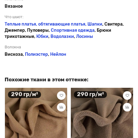
Вязаное
Что шьют:
Теплые платья, обтягивающие платья,
Шапки
, Свитера,
Джемпер, Пуловеры,
Спортивная одежда
, Брюки
трикотажные,
Юбки
,
Водолазки
,
Лосины
Волокна
Вискоза,
Полиэстер
,
Нейлон
Похожие ткани в этом оттенке:
290 гр/м²
290 гр/м²