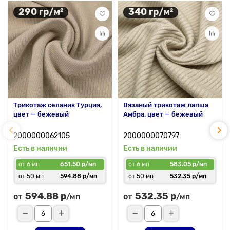
290 гр/м²
340 гр/м²
Трикотаж селаник Турция,
Вязаный трикотаж лапша
цвет — бежевый
Амбра, цвет — бежевый
2000000062105
2000000070797
Есть в наличии
Есть в наличии
от 6 мп
651.50 р/мп
от 6 мп
583.05 р/мп
от 50 мп
594.88 р/мп
от 50 мп
532.35 р/мп
594.88 р
532.35 р
от
от
/мп
/мп