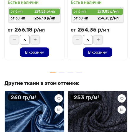
Есть в наличии
Есть в наличии
от 6 мп
291.53 р/мп
от 6 мп
278.85 р/мп
от 30 мп
266.18 р/мп
от 30 мп
254.35 р/мп
266.18 р
254.35 р
от
от
/мп
/мп
В корзину
В корзину
Другие ткани в этом оттенке:
260 гр/м²
253 гр/м²