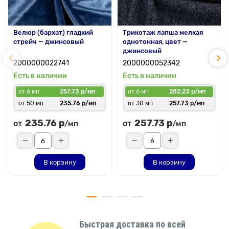
Велюр (бархат) гладкий
Трикотаж лапша мелкая
стрейч — джинсовый
однотонная, цвет —
джинсовый
2000000022741
2000000052342
Есть в наличии
Есть в наличии
от 6 мп
257.73 р/мп
от 6 мп
282.23 р/мп
от 50 мп
235.76 р/мп
от 30 мп
257.73 р/мп
235.76 р
257.73 р
от
от
/мп
/мп
В корзину
В корзину
Быстрая доставка по всей