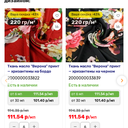
дизайном:
Ваша скидка -43%
Ваша скидка -43%
220 гр/м²
220 гр/м²
Ткань масло "Верона" принт
Ткань масло "Верона" принт
— хризантемы на бордо
— хризантемы на черном
2000000033822
2000000033839
Есть в наличии
Есть в наличии
от 6 мп
111.54 р/мп
от 6 мп
111.54 р/мп
от 30 мп
101.40 р/мп
от 30 мп
101.40 р/мп
194.35 р
194.35 р
/мп
/мп
111.54 р
111.54 р
/мп
/мп