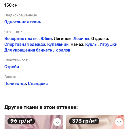
150 см
Гладкокрашенные
Однотонная ткань
Что шьют:
Вечерние платья
,
Юбки
, Легинсы,
Лосины
, Отделка,
Спортивная одежда
,
Купальник
, Намаз,
Куклы
,
Игрушки
,
Для украшения банкетных залов
Эластичность
Стрейч
Волокна
Полиэстер
,
Спандекс
Другие ткани в этом оттенке:
96 гр/м²
373 гр/м²