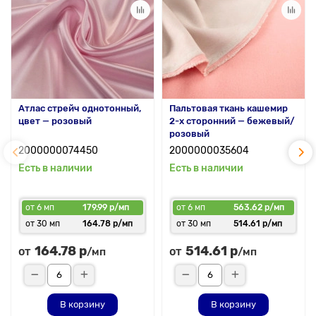
Атлас стрейч однотонный,
Пальтовая ткань кашемир
цвет — розовый
2-х сторонний — бежевый/
розовый
2000000074450
2000000035604
Есть в наличии
Есть в наличии
от 6 мп
179.99 р/мп
от 6 мп
563.62 р/мп
от 30 мп
164.78 р/мп
от 30 мп
514.61 р/мп
164.78 р
514.61 р
от
от
/мп
/мп
В корзину
В корзину