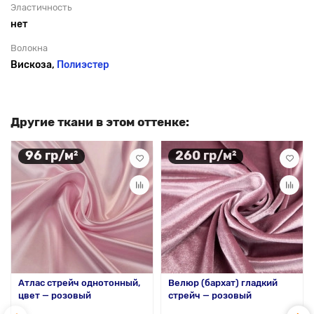
Эластичность
нет
Волокна
Вискоза,
Полиэстер
Другие ткани в этом оттенке:
96 гр/м²
260 гр/м²
Атлас стрейч однотонный,
Велюр (бархат) гладкий
цвет — розовый
стрейч — розовый