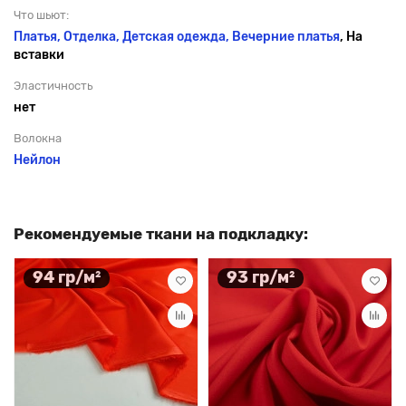
Что шьют:
Платья, Отделка, Детская одежда,
Вечерние платья
, На
вставки
Эластичность
нет
Волокна
Нейлон
Рекомендуемые ткани на подкладку:
94 гр/м²
93 гр/м²