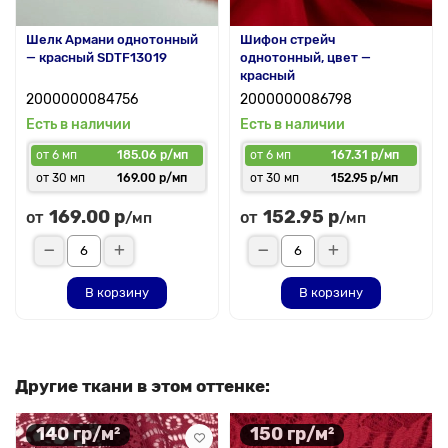
Шелк Армани однотонный
Шифон стрейч
— красный SDTF13019
однотонный, цвет —
красный
2000000084756
2000000086798
Есть в наличии
Есть в наличии
от 6 мп
185.06 р/мп
от 6 мп
167.31 р/мп
от 30 мп
169.00 р/мп
от 30 мп
152.95 р/мп
169.00 р
152.95 р
от
от
/мп
/мп
В корзину
В корзину
Другие ткани в этом оттенке:
140 гр/м²
150 гр/м²