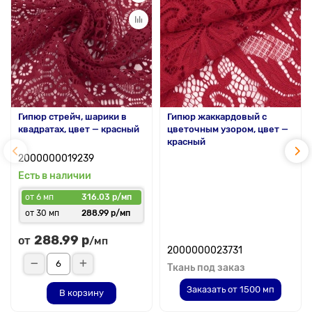
Гипюр стрейч, шарики в
Гипюр жаккардовый с
квадратах, цвет — красный
цветочным узором, цвет —
красный
2000000019239
Есть в наличии
от 6 мп
316.03 р/мп
от 30 мп
288.99 р/мп
288.99 р
от
/мп
2000000023731
Ткань под заказ
Заказать от 1500 мп
В корзину