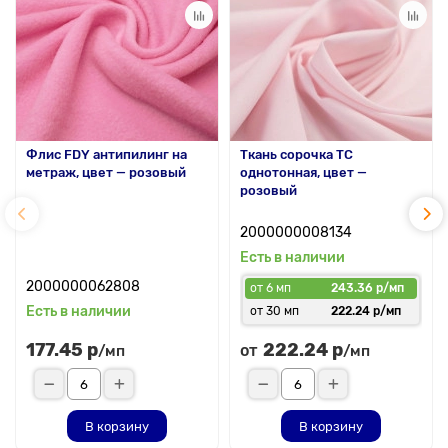
Флис FDY антипилинг на
Ткань сорочка ТС
метраж, цвет — розовый
однотонная, цвет —
розовый
2000000008134
Есть в наличии
2000000062808
от 6 мп
243.36 р/мп
Есть в наличии
от 30 мп
222.24 р/мп
177.45 р
222.24 р
от
/мп
/мп
В корзину
В корзину