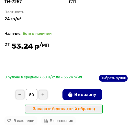
TW-7257
С11
Плотность
24 гр/м²
Есть в наличии
от
/мп
53.24 р
До рулона еще
В рулоне в среднем = 50 м/кг по - 53.24 р/мп
Выбрать рулон
В корзину
Заказать бесплатный образец
В закладки
В сравнение