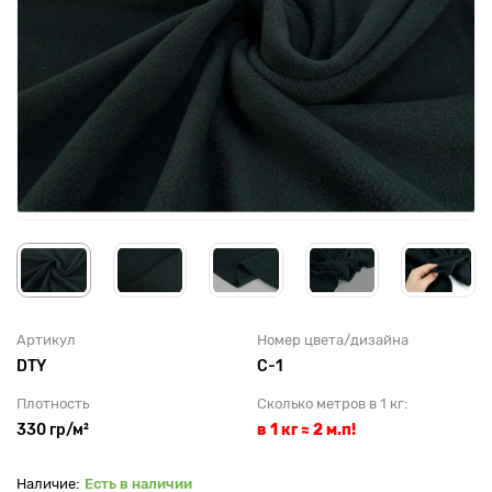
Артикул
Номер цвета/дизайна
DTY
С-1
Плотность
Сколько метров в 1 кг:
330 гр/м²
в 1 кг ≈ 2 м.п!
Есть в наличии