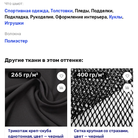
Что шьют:
Спортивная одежда
,
Толстовки
, Пледы, Подделки,
Подкладка, Рукоделие, Оформление интерьера,
Куклы
,
Игрушки
Волокна
Полиэстер
Другие ткани в этом оттенке:
265 гр/м²
400 гр/м²
Трикотаж креп-скуба
Сетка крупная со стразами,
однотонная, цвет — черный
цвет — черный