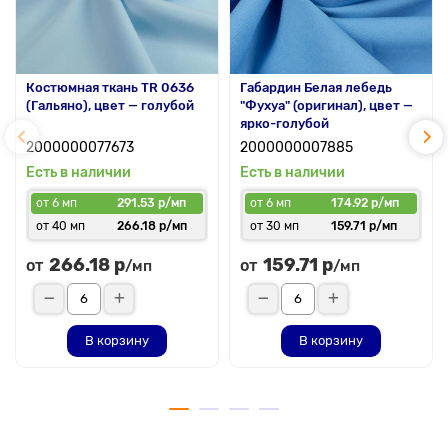
Костюмная ткань TR 0636
Габардин Белая лебедь
(Гальяно), цвет — голубой
"Фухуа" (оригинал), цвет —
ярко-голубой
2000000077673
2000000007885
Есть в наличии
Есть в наличии
от 6 мп
291.53 р/мп
от 6 мп
174.92 р/мп
от 40 мп
266.18 р/мп
от 30 мп
159.71 р/мп
266.18 р
159.71 р
от
от
/мп
/мп
В корзину
В корзину