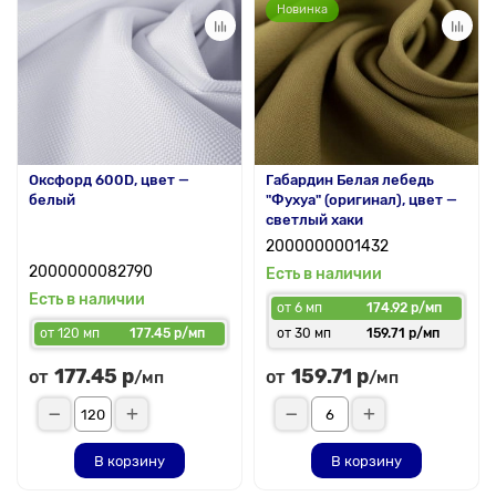
Новинка
Оксфорд 600D, цвет —
Габардин Белая лебедь
белый
"Фухуа" (оригинал), цвет —
светлый хаки
2000000001432
2000000082790
Есть в наличии
Есть в наличии
от 6 мп
174.92 р/мп
от 120 мп
177.45 р/мп
от 30 мп
159.71 р/мп
177.45 р
159.71 р
от
от
/мп
/мп
В корзину
В корзину