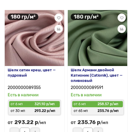
180 гр/м²
180 гр/м²
Шелк сатин креш, цвет —
Шелк Армани двойной
пудровый
Катионик (Cationik), цвет —
оливковый
2000000089355
2000000089591
Есть в наличии
Есть в наличии
от 6 мп
321.10 р/мп
от 6 мп
258.57 р/мп
от 30 мп
293.22 р/мп
от 65 мп
235.76 р/мп
293.22 р
235.76 р
от
от
/мп
/мп