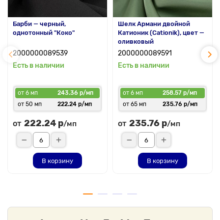
Барби — черный,
Шелк Армани двойной
однотонный "Коко"
Катионик (Cationik), цвет —
оливковый
2000000089539
2000000089591
Есть в наличии
Есть в наличии
от 6 мп
243.36 р/мп
от 6 мп
258.57 р/мп
от 50 мп
222.24 р/мп
от 65 мп
235.76 р/мп
222.24 р
235.76 р
от
от
/мп
/мп
В корзину
В корзину