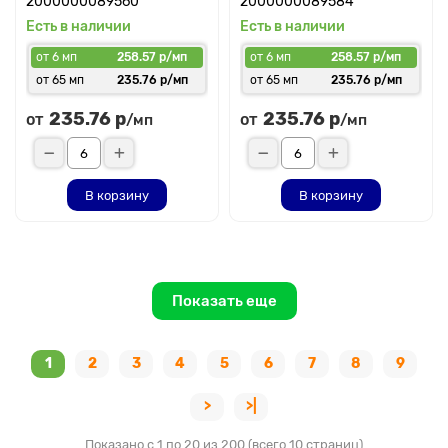
2000000089560
2000000089584
Есть в наличии
Есть в наличии
от 6 мп
258.57 р/мп
от 6 мп
258.57 р/мп
от 65 мп
235.76 р/мп
от 65 мп
235.76 р/мп
235.76 р
235.76 р
от
от
/мп
/мп
В корзину
В корзину
Показать еще
1
2
3
4
5
6
7
8
9
>
>|
Показано с 1 по 20 из 200 (всего 10 страниц)