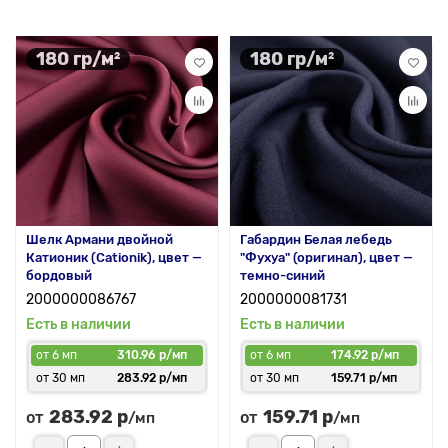
180 гр/м²
180 гр/м²
Шелк Армани двойной
Габардин Белая лебедь
Катионик (Cationik), цвет —
"Фухуа" (оригинал), цвет —
бордовый
темно-синий
2000000086767
2000000081731
Есть в наличии
Есть в наличии
от 6 мп
310.96 р/мп
от 6 мп
174.92 р/мп
от 30 мп
283.92 р/мп
от 30 мп
159.71 р/мп
283.92 р
159.71 р
от
от
/мп
/мп