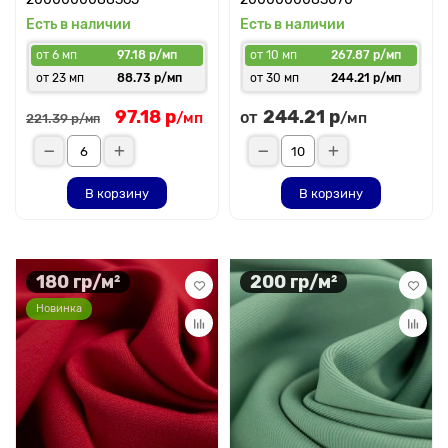
Есть в наличии
Есть в наличии
от 6 мп
97.18 р/мп
от 10 мп
267.87 р/мп
от 23 мп
88.73 р/мп
от 30 мп
244.21 р/мп
97.18 р
244.21 р
от
/мп
/мп
221.39 р
/мп
В корзину
В корзину
180 гр/м²
200 гр/м²
Новинка