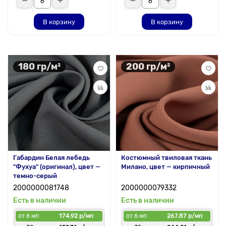
В корзину
В корзину
180 гр/м²
200 гр/м²
Габардин Белая лебедь
Костюмный твиловая ткань
"Фухуа" (оригинал), цвет —
Милано, цвет — кирпичный
темно-серый
2000000081748
2000000079332
Есть в наличии
Есть в наличии
от 6 мп
174.92 р/мп
от 6 мп
267.87 р/мп