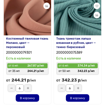
Костюмный твиловая ткань
Ткань трикотаж лапша
Милано, цвет —
вязанная в рубчик, цвет —
персиковый
темно-бирюзовый
2000000079301
2000000075389
Есть в наличии
Есть в наличии
от 6 мп
267.87 р/мп
от 6 мп
374.34 р/мп
от 35 мп
244.21 р/мп
от 50 мп
342.23 р/мп
244.21 р
342.23 р
от
от
/мп
/мп
В корзину
В корзину