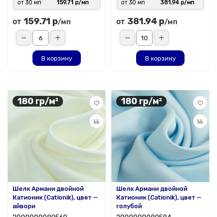
от 30 мп
159.71 р/мп
от 30 мп
381.94 р/мп
159.71 р
381.94 р
от
от
/мп
/мп
В корзину
В корзину
180 гр/м²
180 гр/м²
Шелк Армани двойной
Шелк Армани двойной
Катионик (Cationik), цвет —
Катионик (Cationik), цвет —
айвори
голубой