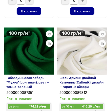
В корзину
В корзину
180 гр/м²
180 гр/м²
Габардин Белая лебедь
Шелк Армани двойной
"Фухуа" (оригинал), цвет —
Катионик (Cationik), дизайн
темно-зеленый
— горох на айвори
2000000087351
2000000089812
Есть в наличии
Есть в наличии
от 6 мп
174.92 р/мп
от 10 мп
418.28 р/мп