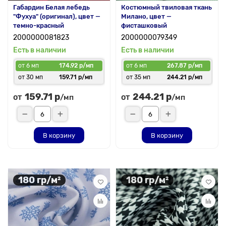
Габардин Белая лебедь
Костюмный твиловая ткань
"Фухуа" (оригинал), цвет —
Милано, цвет —
темно-красный
фисташковый
2000000081823
2000000079349
Есть в наличии
Есть в наличии
от 6 мп
174.92 р/мп
от 6 мп
267.87 р/мп
от 30 мп
159.71 р/мп
от 35 мп
244.21 р/мп
159.71 р
244.21 р
от
от
/мп
/мп
В корзину
В корзину
180 гр/м²
180 гр/м²