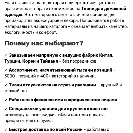
Если вы ищете ткань, которая подчеркнет изящество и
Изумрудный цвет ткани
Ткани зеленого цвета
практичность, обратите внимание на
Ткани для домашней
Ткани желтого цвета
Ткани цвета индиго
одежды
. Этот материал станет отличной основой для
производства аксессуаров и декора. Попробовать в работе
Цвет ткани бордовый
Купить ткань белого цвета
материалы из нашего каталога – означает выбрать качество,
Цвет ткани бежевый
экологичность и комфорт.
Почему нас выбирают?
✓
Заказываем напрямую с ведущих фабрик Китая,
Турции, Кореи и Тайваня
– без посредников.
✓
Ассортимент, насчитывающий тысячи позиций
–
5000+ позиций и 400+ категорий в наличии.
✓
Ткани отпускаются на отрез и рулонами
— крупный и
мелкий опт.
✓
Работаем с физическими и юридическими лицами
.
✓
Специальные условия для крупных клиентов
:
индивидуальные скидки, гибкая система оплаты,
приоритетная отгрузка.
✓
Быстрая доставка по всей России
– работаем с