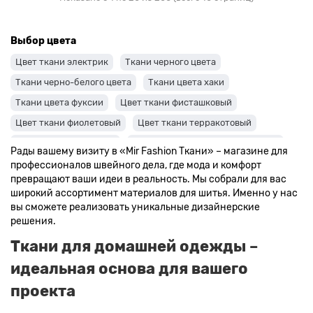
Выбор цвета
Цвет ткани электрик
Ткани черного цвета
Ткани черно-белого цвета
Ткани цвета хаки
Ткани цвета фуксии
Цвет ткани фисташковый
Цвет ткани фиолетовый
Цвет ткани терракотовый
Цвет ткани сиреневый
Цвет ткани синий и темно-синий
Рады вашему визиту в «Mir Fashion Ткани» – магазине для
Цвет ткани серый + оттенки: темные и светлые
профессионалов швейного дела, где мода и комфорт
превращают ваши идеи в реальность. Мы собрали для вас
Цвет ткани салатовый
Цвет ткани розовый
широкий ассортимент материалов для шитья. Именно у нас
Ткани цвета пудра
Ткани персикового цвета
вы сможете реализовать уникальные дизайнерские
решения.
Ткани оранжевого цвета
Ткани оливкового цвета
Ткани для домашней одежды –
Цвет ткани мятный
Ткани цвета айвори, молочные оттенки
идеальная основа для вашего
Ткани лимонного цвета
Ткани красного цвета разных оттенков
проекта
Ткани кораллового цвета
Ткани цвета какао