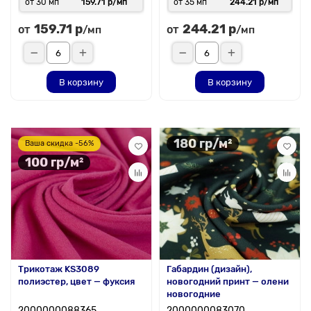
от 30 мп
159.71 р/мп
от 35 мп
244.21 р/мп
159.71 р
244.21 р
от
от
/мп
/мп
В корзину
В корзину
180 гр/м²
Ваша скидка -56%
100 гр/м²
Трикотаж KS3089
Габардин (дизайн),
полиэстер, цвет — фуксия
новогодний принт — олени
новогодние
2000000088365
2000000083070