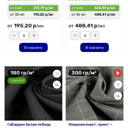
от 6 мп
213.79 р/мп
от 6 мп
534.89 р/мп
от 30 мп
195.20 р/мп
от 40 мп
488.41 р/мп
195.20 р
488.41 р
от
от
/мп
/мп
В корзину
В корзину
180 гр/м²
300 гр/м²
Новинка
Габардин Белая лебедь
Микровельвет, принт —