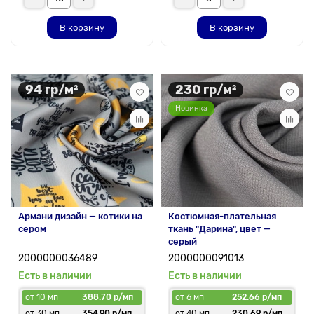
В корзину
В корзину
94 гр/м²
230 гр/м²
Новинка
Армани дизайн — котики на
Костюмная-плательная
сером
ткань "Дарина", цвет —
серый
2000000036489
2000000091013
Есть в наличии
Есть в наличии
от 10 мп
388.70 р/мп
от 6 мп
252.66 р/мп
от 30 мп
354.90 р/мп
от 40 мп
230.69 р/мп