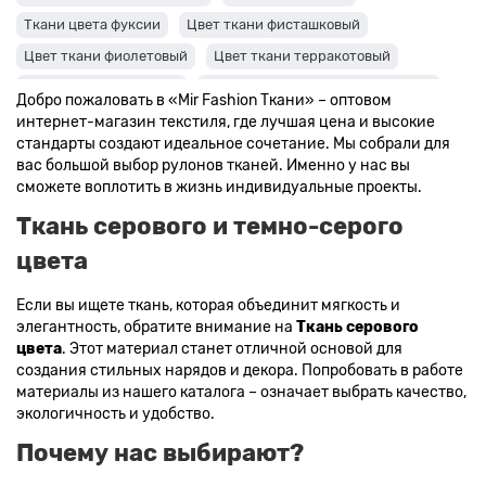
Ткани цвета фуксии
Цвет ткани фисташковый
Цвет ткани фиолетовый
Цвет ткани терракотовый
Цвет ткани сиреневый
Цвет ткани синий и темно-синий
Добро пожаловать в «Mir Fashion Ткани» – оптовом
Цвет ткани серый + оттенки: темные и светлые
интернет-магазин текстиля, где лучшая цена и высокие
стандарты создают идеальное сочетание. Мы собрали для
Цвет ткани салатовый
Цвет ткани розовый
вас большой выбор рулонов тканей. Именно у нас вы
Ткани цвета пудра
Ткани персикового цвета
сможете воплотить в жизнь индивидуальные проекты.
Ткани оранжевого цвета
Ткани оливкового цвета
Ткань серового и темно-серого
Цвет ткани мятный
Ткани цвета айвори, молочные оттенки
цвета
Ткани лимонного цвета
Если вы ищете ткань, которая объединит мягкость и
Ткани красного цвета разных оттенков
элегантность, обратите внимание на
Ткань серового
Ткани кораллового цвета
Ткани цвета какао
цвета
. Этот материал станет отличной основой для
создания стильных нарядов и декора. Попробовать в работе
Изумрудный цвет ткани
Ткани зеленого цвета
материалы из нашего каталога – означает выбрать качество,
Ткани желтого цвета
Ткани цвета индиго
экологичность и удобство.
Цвет ткани бордовый
Купить ткань белого цвета
Почему нас выбирают?
Цвет ткани бежевый