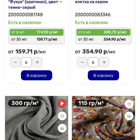
"Фухуа" (оригинал), цвет —
клетка на сером
темно-серый
2000000081748
2000000083346
Есть в наличии
Есть в наличии
от 6 мп
174.92 р/мп
от 6 мп
388.70 р/мп
от 30 мп
159.71 р/мп
от 30 мп
354.90 р/мп
159.71 р
354.90 р
от
от
/мп
/мп
В корзину
В корзину
300 гр/м²
115 гр/м²