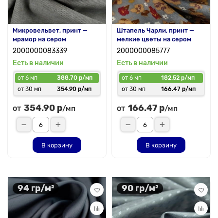
Микровельвет, принт —
Штапель Чарли, принт —
мрамор на сером
мелкие цветы на сером
2000000083339
2000000085777
Есть в наличии
Есть в наличии
от 6 мп
388.70 р/мп
от 6 мп
182.52 р/мп
от 30 мп
354.90 р/мп
от 30 мп
166.47 р/мп
354.90 р
166.47 р
от
от
/мп
/мп
В корзину
В корзину
94 гр/м²
90 гр/м²