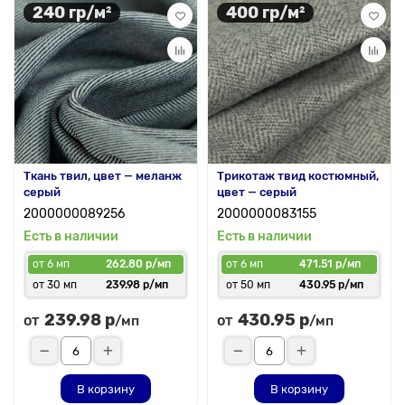
240 гр/м²
400 гр/м²
Ткань твил, цвет — меланж
Трикотаж твид костюмный,
серый
цвет — серый
2000000089256
2000000083155
Есть в наличии
Есть в наличии
от 6 мп
262.80 р/мп
от 6 мп
471.51 р/мп
от 30 мп
239.98 р/мп
от 50 мп
430.95 р/мп
239.98 р
430.95 р
от
от
/мп
/мп
В корзину
В корзину