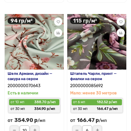
94 гр/м²
115 гр/м²
Шелк Армани, дизайн —
Штапель Чарли, принт —
сакура на сером
фиалки на сером
2000000070643
2000000085692
Есть в наличии
Мало: менее 30 метров
от 10 мп
388.70 р/мп
от 6 мп
182.52 р/мп
от 30 мп
354.90 р/мп
от 30 мп
166.47 р/мп
354.90 р
166.47 р
от
от
/мп
/мп