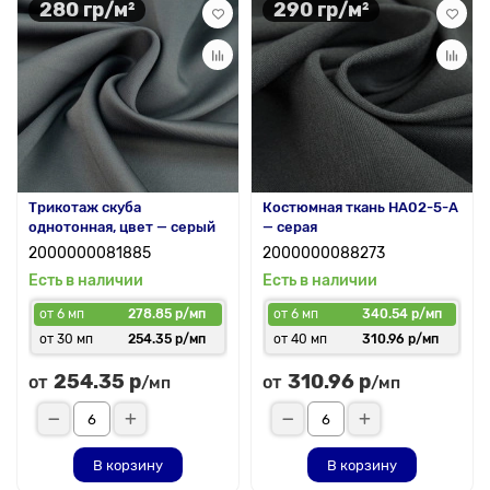
280 гр/м²
290 гр/м²
Трикотаж скуба
Костюмная ткань HA02-5-A
однотонная, цвет — серый
— серая
2000000081885
2000000088273
Есть в наличии
Есть в наличии
от 6 мп
278.85 р/мп
от 6 мп
340.54 р/мп
от 30 мп
254.35 р/мп
от 40 мп
310.96 р/мп
254.35 р
310.96 р
от
от
/мп
/мп
В корзину
В корзину