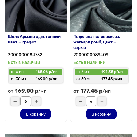
Шелк Армани однотонный,
Подклада поливискоза,
цвет — графит
жаккард ромб, цвет —
серый
2000000084732
2000000089409
Есть в наличии
Есть в наличии
от 6 мп
185.06 р/мп
от 6 мп
194.35 р/мп
от 30 мп
169.00 р/мп
от 50 мп
177.45 р/мп
169.00 р
177.45 р
от
от
/мп
/мп
В корзину
В корзину