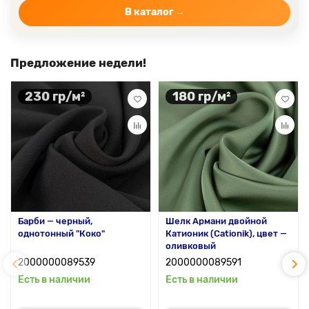
В каталог →
Предложение недели!
230 гр/м²
180 гр/м²
Барби — черный,
Шелк Армани двойной
однотонный "Коко"
Катионик (Cationik), цвет —
оливковый
2000000089539
2000000089591
Есть в наличии
Есть в наличии