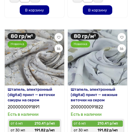
В корзину
В корзину
80 гр/м²
80 гр/м²
Новинка
Новинка
Штапель, электронный
Штапель, электронный
(digital) принт — веточки
(digital) принт — нежные
сакуры на сером
веточки на сером
2000000091891
2000000091822
Есть в наличии
Есть в наличии
от 6 мп
210.41 р/мп
от 6 мп
210.41 р/мп
от 30 мп
191.82 р/мп
от 30 мп
191.82 р/мп