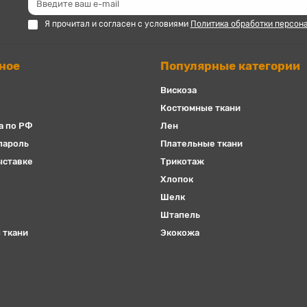
Я прочитал и согласен с условиями
Политика обработки персон
ное
Популярные категории
Вискоза
Костюмные ткани
а по РФ
Лен
пароль
Плательные ткани
ыставке
Трикотаж
Хлопок
Шелк
Штапель
 ткани
Экокожа