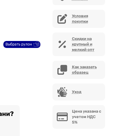
Условия
покупки
Скидки на
крупный и
Выбрать рулон
мелкий опт
Как заказать
образец
Уход
Цена указана с
ани?
учетом НДС
5%