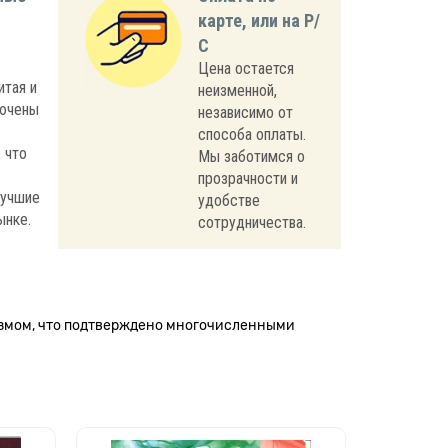
карте, или на Р/
С
Цена остается
итая и
неизменной,
лючены
независимо от
способа оплаты.
 что
Мы заботимся о
прозрачности и
лучшие
удобстве
ынке.
сотрудничества.
измом, что подтверждено многочисленными