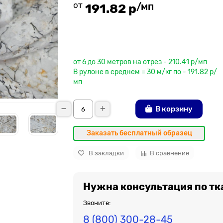
от
/мп
191.82 р
До рулона еще
от 6 до 30 метров на отрез - 210.41 р/мп
В рулоне в среднем = 30 м/кг по - 191.82 р/
мп
В корзину
Заказать бесплатный образец
В закладки
В сравнение
Нужна консультация по тк
Звоните:
8 (800) 300-28-45