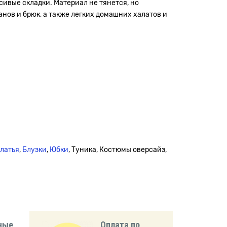
сивые складки. Материал не тянется, но
нов и брюк, а также легких домашних халатов и
платья
,
Блузки
,
Юбки
, Туника, Костюмы оверсайз,
ные
Оплата по