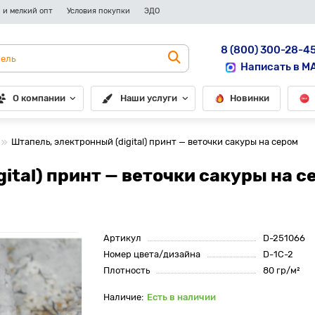
 и мелкий опт
Условия покупки
ЭДО
8 (800) 300-28-4
Написать в M
О компании
Наши услуги
Новинки
Штапель, электронный (digital) принт — веточки сакуры на сером
ital) принт — веточки сакуры на с
Артикул
D-251066
Номер цвета/дизайна
D-1C-2
Плотность
80 гр/м²
Есть в наличии