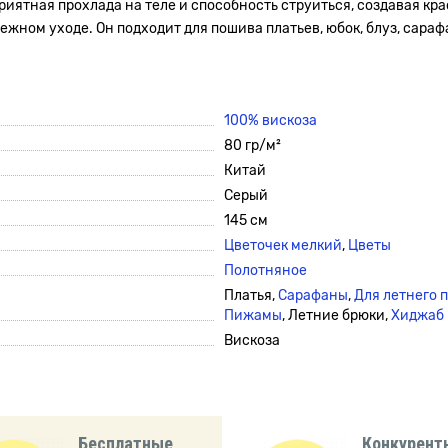
иятная прохлада на теле и способность струиться, создавая кра
ном уходе. Он подходит для пошива платьев, юбок, блуз, сарафа
100% вискоза
80 гр/м²
Китай
Серый
145 см
Цветочек мелкий
,
Цветы
Полотняное
Платья,
Сарафаны
,
Для летнего 
Пижамы
, Летние брюки,
Хиджаб
Вискоза
Бесплатные
Конкурент