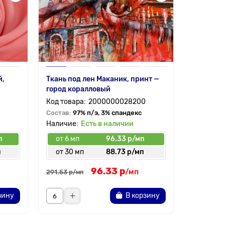
Состав:
1
й,
Ткань под лен Маканик, принт —
город коралловый
2000000028200
Состав:
97% п/э, 3% спандекс
Есть в наличии
п
от 6 мп
96.33 р/мп
от 6 мп
п
от 30 мп
88.73 р/мп
от 30 
96.33 р
186.
от
/мп
291.53 р
/мп
зину
В корзину