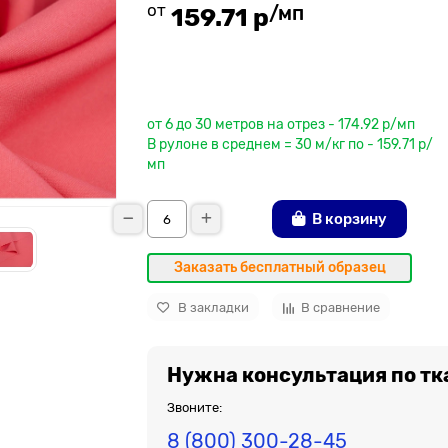
от
/мп
159.71 р
До рулона еще
от 6 до 30 метров на отрез - 174.92 р/мп
В рулоне в среднем = 30 м/кг по - 159.71 р/
мп
В корзину
Заказать бесплатный образец
В закладки
В сравнение
Нужна консультация по тк
Звоните:
8 (800) 300-28-45