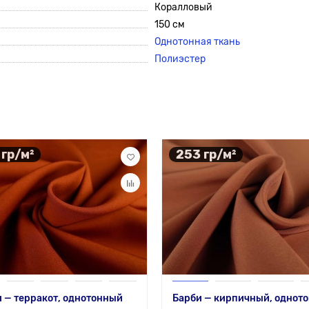
Коралловый
150 см
Однотонная ткань
Полиэстер
 гр/м²
253 гр/м²
 — терракот, однотонный
Барби — кирпичный, однот