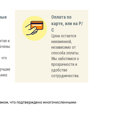
ные
Оплата по
карте, или на Р/
С
Цена остается
итая и
неизменной,
лючены
независимо от
способа оплаты.
 что
Мы заботимся о
прозрачности и
лучшие
удобстве
ынке.
сотрудничества.
измом, что подтверждено многочисленными