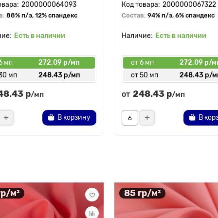
2000000064093
2000000067322
в:
88% п/э, 12% спандекс
Состав:
94% п/э, 6% спандекс
Есть в наличии
Есть в наличии
6 мп
272.09 р/мп
от 6 мп
272.09 р/м
30 мп
248.43 р/мп
от 50 мп
248.43 р/м
48.43 р
248.43 р
от
/мп
/мп
В корзину
В кор
гр/м²
85 гр/м²