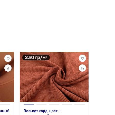
230 гр/м²
онный
Вельвет корд, цвет —