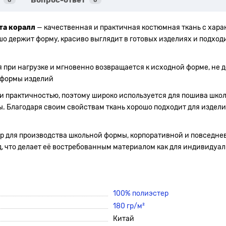
Вопрос-ответ
0
0
та коралл
— качественная и практичная костюмная ткань с хар
о держит форму, красиво выглядит в готовых изделиях и подход
я при нагрузке и мгновенно возвращается к исходной форме, не 
 формы изделий
 практичностью, поэтому широко используется для пошива школь
. Благодаря своим свойствам ткань хорошо подходит для изделий
 для производства школьной формы, корпоративной и повседнев
 что делает её востребованным материалом как для индивидуаль
100% полиэстер
180 гр/м²
Китай