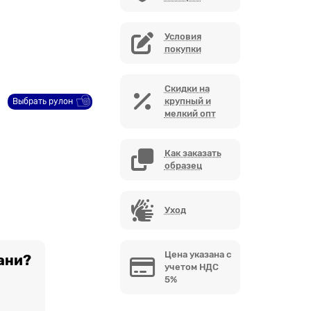
Условия
покупки
Скидки на
крупный и
Выбрать рулон
мелкий опт
Как заказать
образец
Уход
Цена указана с
ани?
учетом НДС
5%