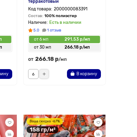
терракотовый
2000000083391
Состав:
100% полиэстер
Есть в наличии
5.0
1 отзыв
п
от 6 мп
291.53 р/мп
п
от 30 мп
266.18 р/мп
266.18 р
от
/мп
зину
В корзину
87 гр/
Ваша скидка -67%
158 гр/м²
Шифон жа
коралл