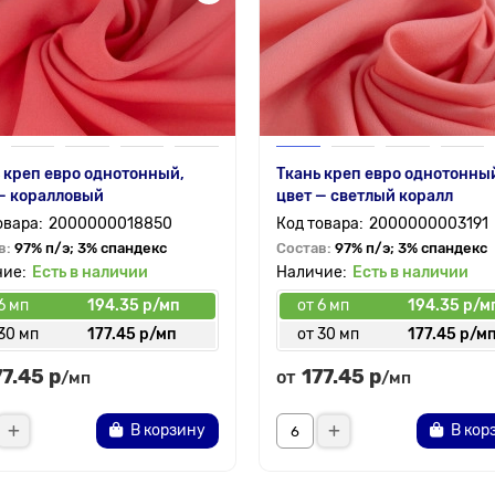
 креп евро однотонный,
Ткань креп евро однотонны
— коралловый
цвет — светлый коралл
2000000018850
2000000003191
в:
97% п/э; 3% спандекс
Состав:
97% п/э; 3% спандекс
Есть в наличии
Есть в наличии
6 мп
194.35 р/мп
от 6 мп
194.35 р/м
30 мп
177.45 р/мп
от 30 мп
177.45 р/м
77.45 р
177.45 р
от
/мп
/мп
В корзину
В кор