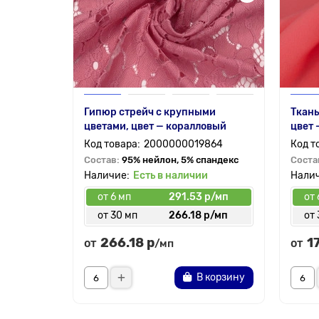
Гипюр стрейч с крупными
Ткань
цветами, цвет — коралловый
цвет 
2000000019864
Состав:
95% нейлон, 5% спандекс
Соста
Есть в наличии
от 6 мп
291.53 р/мп
от 
от 30 мп
266.18 р/мп
от 
266.18 р
1
от
от
/мп
В корзину