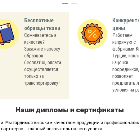
Бесплатные
Конкурент
образцы ткани
цены
Сомневаетесь в
Работаем
качестве?
напрямую с
Закажите нарезку
фабриками К
образцов
Турции, иск
бесплатно, оплата
наценки
осуществляется
посредников,
только за
позволяет
транспортировку!
предлагать 
условия на р
Наши дипломы и сертификаты
сии! Мы гордимся высоким качеством продукции и профессионал
партнеров – главный показатель нашего успеха!