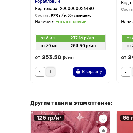
коралловый
2000000026480
Соста
Состав:
97% п/э, 3% спандекс
Есть в наличии
от 6 мп
277.16 р/мп
от 
от 30 мп
253.50 р/мп
от 
253.50 р
2
от
от
/мп
В корзину
Другие ткани в этом оттенке:
125 гр/м²
85 