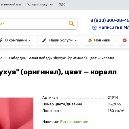
 и мелкий опт
Условия покупки
ЭДО
8 (800) 300-28-4
Написать в M
О компании
Наши услуги
Новинки
ua
Габардин Белая лебедь "Фухуа" (оригинал), цвет — коралл
хуа" (оригинал), цвет — коралл
Артикул
21914
Номер цвета/дизайна
C-7/С-2
Плотность
180 гр/м²
Есть в наличии