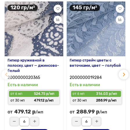
120 гр/м²
145 гр/м²
Гипюр кружевной в
Гипюр стрейч цветы с
полоску, цвет — джинсово-
веточками, цвет — голубой
белый
2000000020365
2000000019284
Есть в наличии
Есть в наличии
от 6 мп
524.75 р/мп
от 6 мп
316.03 р/мп
от 30 мп
479.12 р/мп
от 30 мп
288.99 р/мп
479.12 р
288.99 р
от
от
/мп
/мп