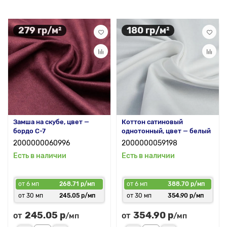
279 гр/м²
180 гр/м²
Замша на скубе, цвет —
Коттон сатиновый
бордо С-7
однотонный, цвет — белый
2000000060996
2000000059198
Есть в наличии
Есть в наличии
от 6 мп
268.71 р/мп
от 6 мп
388.70 р/мп
от 30 мп
245.05 р/мп
от 30 мп
354.90 р/мп
245.05 р
354.90 р
от
от
/мп
/мп