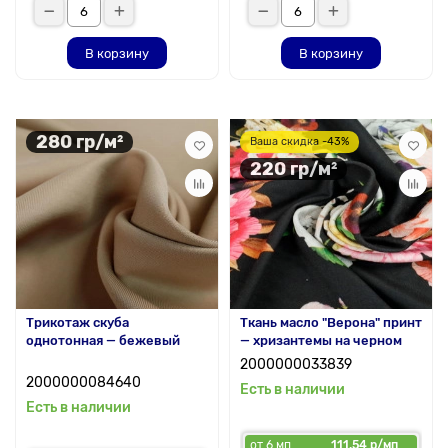
В корзину
В корзину
280 гр/м²
Ваша скидка -43%
220 гр/м²
Трикотаж скуба
Ткань масло "Верона" принт
однотонная — бежевый
— хризантемы на черном
2000000033839
2000000084640
Есть в наличии
Есть в наличии
от 6 мп
111.54 р/мп