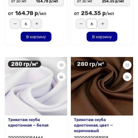
от 30 мп
164.78 р/мп
от 30 мп
254.35 р/мп
164.78 р
254.35 р
от
от
/мп
/мп
В корзину
В корзину
280 гр/м²
280 гр/м²
Трикотаж скуба
Трикотаж скуба
однотонная — белая
однотонная, цвет —
коричневый