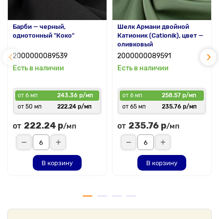
Барби — черный,
Шелк Армани двойной
однотонный "Коко"
Катионик (Cationik), цвет —
оливковый
2000000089539
2000000089591
Есть в наличии
Есть в наличии
от 6 мп
243.36 р/мп
от 6 мп
258.57 р/мп
от 50 мп
222.24 р/мп
от 65 мп
235.76 р/мп
222.24 р
235.76 р
от
от
/мп
/мп
В корзину
В корзину