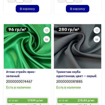
В корзину
В корзину
96 гр/м²
280 гр/м²
Атлас стрейч ярко-
Трикотаж скуба
зеленый
однотонная, цвет — серый
2000000074467
2000000081885
Есть в наличии
Есть в наличии
от 6 мп
179.99 р/мп
от 6 мп
278.85 р/мп