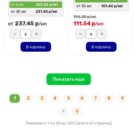
от 6 мп
260.26 р/мп
от 30 мп
101.40 р/мп
от 30 мп
237.45 р/мп
194.35 р
/мп
237.45 р
111.54 р
от
/мп
/мп
В корзину
В корзину
Показать еще
1
2
3
4
5
6
7
8
9
>
>|
Показано с 1 по 20 из 1201 (всего 61 страниц)