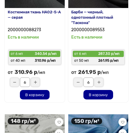
Костюмная ткань HA02-5-A
Барби — черный,
— серая
однотонный плотный
"Таскона"
2000000088273
2000000089553
Есть в наличии
Есть в наличии
от 6 мп
340.54 р/мп
от 6 мп
287.30 р/мп
от 40 мп
310.96 р/мп
от 50 мп
261.95 р/мп
310.96 р
261.95 р
от
от
/мп
/мп
В корзину
В корзину
148 гр/м²
150 гр/м²