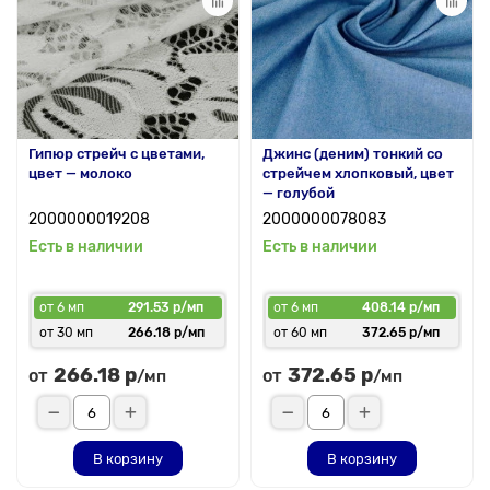
Гипюр стрейч с цветами,
Джинс (деним) тонкий со
цвет — молоко
стрейчем хлопковый, цвет
— голубой
2000000019208
2000000078083
Есть в наличии
Есть в наличии
от 6 мп
291.53 р/мп
от 6 мп
408.14 р/мп
от 30 мп
266.18 р/мп
от 60 мп
372.65 р/мп
266.18 р
372.65 р
от
от
/мп
/мп
В корзину
В корзину