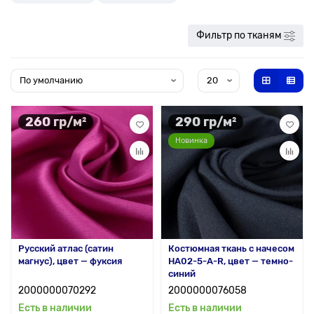
Фильтр по тканям
260 гр/м²
290 гр/м²
Новинка
Русский атлас (сатин
Костюмная ткань с начесом
магнус), цвет — фуксия
HA02-5-A-R, цвет — темно-
синий
2000000070292
2000000076058
Есть в наличии
Есть в наличии