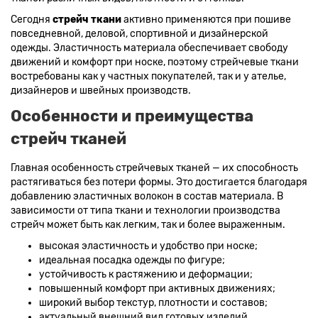
Ткани желтого цвета
Ткани цвета индиго
Сегодня
стрейч ткани
активно применяются при пошиве
Цвет ткани бордовый
Купить ткань белого цвета
повседневной, деловой, спортивной и дизайнерской
Цвет ткани бежевый
одежды. Эластичность материала обеспечивает свободу
движений и комфорт при носке, поэтому стрейчевые ткани
востребованы как у частных покупателей, так и у ателье,
дизайнеров и швейных производств.
Особенности и преимущества
стрейч тканей
Главная особенность стрейчевых тканей — их способность
растягиваться без потери формы. Это достигается благодаря
добавлению эластичных волокон в состав материала. В
зависимости от типа ткани и технологии производства
стрейч может быть как легким, так и более выраженным.
высокая эластичность и удобство при носке;
идеальная посадка одежды по фигуре;
устойчивость к растяжению и деформации;
повышенный комфорт при активных движениях;
широкий выбор текстур, плотности и составов;
актуальный внешний вид готовых изделий.