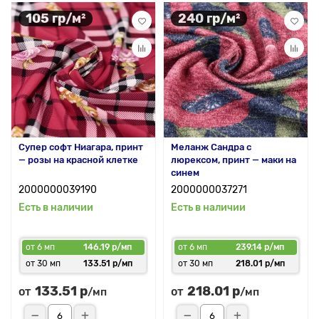
105 гр/м²
240 гр/м²
Супер софт Ниагара, принт
Меланж Сандра с
— розы на красной клетке
люрексом, принт — маки на
синем
2000000039190
2000000037271
Есть в наличии
Есть в наличии
от 6 мп
146.19 р/мп
от 6 мп
239.14 р/мп
от 30 мп
133.51 р/мп
от 30 мп
218.01 р/мп
133.51 р
218.01 р
от
от
/мп
/мп