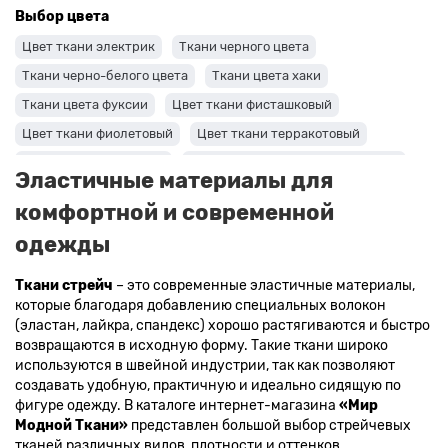
Выбор цвета
Цвет ткани электрик
Ткани черного цвета
Ткани черно-белого цвета
Ткани цвета хаки
Ткани цвета фуксии
Цвет ткани фисташковый
Цвет ткани фиолетовый
Цвет ткани терракотовый
Цвет ткани сиреневый
Цвет ткани синий и темно-синий
Эластичные материалы для
Цвет ткани серый + оттенки: темные и светлые
комфортной и современной
Цвет ткани салатовый
Цвет ткани розовый
одежды
Ткани цвета пудра
Ткани персикового цвета
Ткани оранжевого цвета
Ткани оливкового цвета
Ткани стрейч
– это современные эластичные материалы,
которые благодаря добавлению специальных волокон
Цвет ткани мятный
Ткани цвета айвори, молочные оттенки
(эластан, лайкра, спандекс) хорошо растягиваются и быстро
Ткани лимонного цвета
возвращаются в исходную форму. Такие ткани широко
используются в швейной индустрии, так как позволяют
Ткани красного цвета разных оттенков
создавать удобную, практичную и идеально сидящую по
Ткани кораллового цвета
Ткани цвета какао
фигуре одежду. В каталоге интернет-магазина
«Мир
Изумрудный цвет ткани
Ткани зеленого цвета
Модной Ткани»
представлен большой выбор стрейчевых
тканей различных видов, плотности и оттенков.