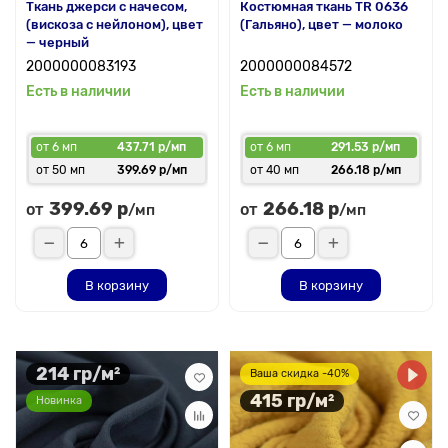
Ткань джерси с начесом,
Костюмная ткань TR 0636
(вискоза с нейлоном), цвет
(Гальяно), цвет — молоко
— черный
2000000083193
2000000084572
Есть в наличии
Есть в наличии
от 6 мп
437.71 р/мп
от 6 мп
291.53 р/мп
от 50 мп
399.69 р/мп
от 40 мп
266.18 р/мп
399.69 р
266.18 р
от
от
/мп
/мп
В корзину
В корзину
214 гр/м²
Ваша скидка -40%
415 гр/м²
Новинка