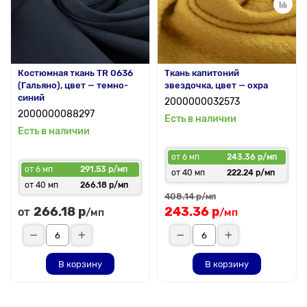
Костюмная ткань TR 0636
Ткань капитоний
(Гальяно), цвет — темно-
звездочка, цвет — охра
синий
2000000032573
2000000088297
Есть в наличии
Есть в наличии
от 6 мп
243.36 р/мп
от 6 мп
291.53 р/мп
от 40 мп
222.24 р/мп
от 40 мп
266.18 р/мп
408.14 р
/мп
266.18 р
243.36 р
от
/мп
/мп
В корзину
В корзину