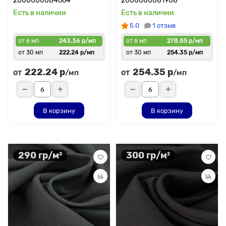
2000000084664
2000000081908
Есть в наличии
Есть в наличии
5.0
1 отзыв
от 6 мп
243.36 р/мп
от 6 мп
278.85 р/мп
от 30 мп
222.24 р/мп
от 30 мп
254.35 р/мп
222.24 р
254.35 р
от
от
/мп
/мп
В корзину
В корзину
290 гр/м²
300 гр/м²