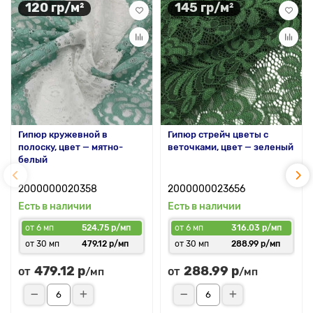
120 гр/м²
145 гр/м²
Гипюр кружевной в
Гипюр стрейч цветы с
полоску, цвет — мятно-
веточками, цвет — зеленый
белый
2000000020358
2000000023656
Есть в наличии
Есть в наличии
от 6 мп
524.75 р/мп
от 6 мп
316.03 р/мп
от 30 мп
479.12 р/мп
от 30 мп
288.99 р/мп
479.12 р
288.99 р
от
от
/мп
/мп