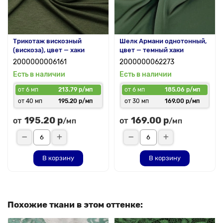
Трикотаж вискозный
Шелк Армани однотонный,
(вискоза), цвет — хаки
цвет — темный хаки
2000000006161
2000000062273
Есть в наличии
Есть в наличии
от 6 мп
213.79 р/мп
от 6 мп
185.06 р/мп
от 40 мп
195.20 р/мп
от 30 мп
169.00 р/мп
195.20 р
169.00 р
от
от
/мп
/мп
В корзину
В корзину
Похожие ткани в этом оттенке: