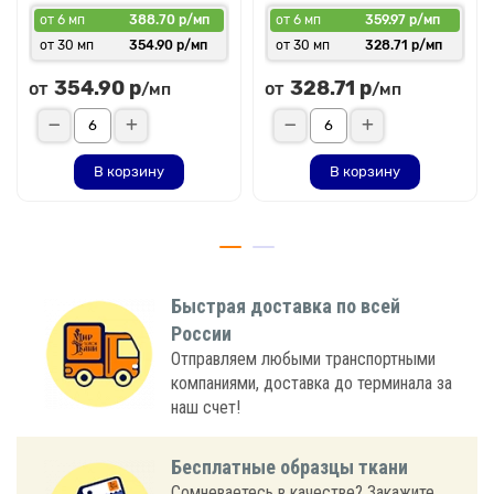
от 6 мп
388.70 р/мп
от 6 мп
359.97 р/мп
от 30 мп
354.90 р/мп
от 30 мп
328.71 р/мп
354.90 р
328.71 р
от
от
/мп
/мп
В корзину
В корзину
Быстрая доставка по всей
России
Отправляем любыми транспортными
компаниями, доставка до терминала за
наш счет!
Бесплатные образцы ткани
Сомневаетесь в качестве? Закажите