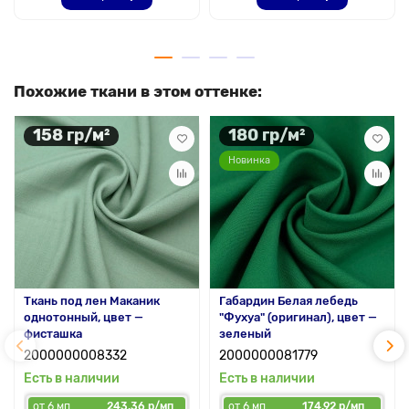
Похожие ткани в этом оттенке:
158 гр/м²
180 гр/м²
Новинка
Ткань под лен Маканик
Габардин Белая лебедь
однотонный, цвет —
"Фухуа" (оригинал), цвет —
фисташка
зеленый
2000000008332
2000000081779
Есть в наличии
Есть в наличии
от 6 мп
243.36 р/мп
от 6 мп
174.92 р/мп