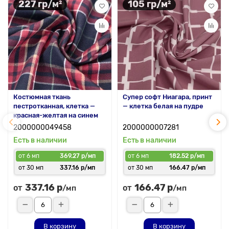
227 гр/м²
105 гр/м²
Костюмная ткань
Супер софт Ниагара, принт
пестротканная, клетка —
— клетка белая на пудре
красная-желтая на синем
2000000049458
2000000007281
Есть в наличии
Есть в наличии
от 6 мп
369.27 р/мп
от 6 мп
182.52 р/мп
от 30 мп
337.16 р/мп
от 30 мп
166.47 р/мп
337.16 р
166.47 р
от
от
/мп
/мп
В корзину
В корзину