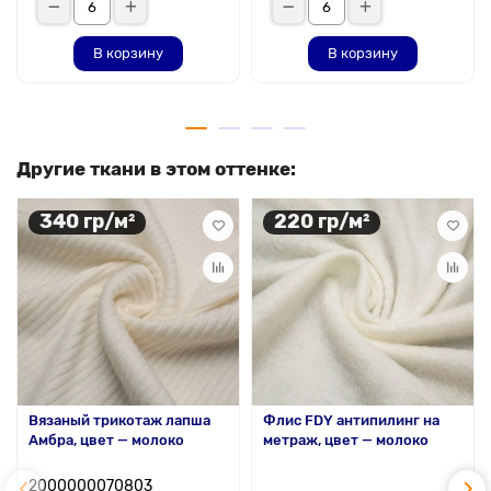
В корзину
В корзину
Другие ткани в этом оттенке:
340 гр/м²
220 гр/м²
Вязаный трикотаж лапша
Флис FDY антипилинг на
Амбра, цвет — молоко
метраж, цвет — молоко
2000000070803