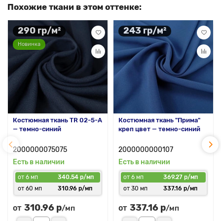
Похожие ткани в этом оттенке:
290 гр/м²
243 гр/м²
Новинка
Костюмная ткань TR 02-5-A
Костюмная ткань "Прима"
— темно-синий
креп цвет — темно-синий
2000000075075
2000000000107
Есть в наличии
Есть в наличии
от 6 мп
340.54 р/мп
от 6 мп
369.27 р/мп
от 60 мп
310.96 р/мп
от 30 мп
337.16 р/мп
310.96 р
337.16 р
от
от
/мп
/мп