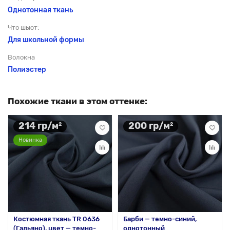
Однотонная ткань
Что шьют:
Для школьной формы
Волокна
Полиэстер
Похожие ткани в этом оттенке:
214 гр/м²
200 гр/м²
Новинка
Костюмная ткань TR 0636
Барби — темно-синий,
(Гальяно), цвет — темно-
однотонный