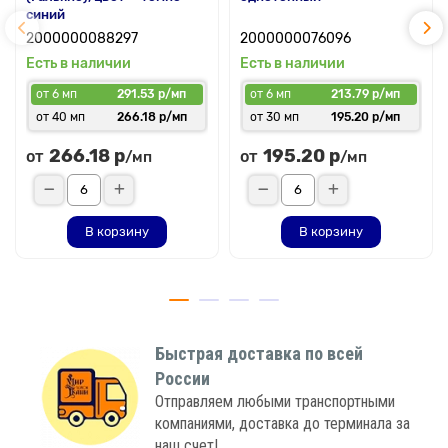
синий
2000000088297
2000000076096
Есть в наличии
Есть в наличии
от 6 мп
291.53 р/мп
от 6 мп
213.79 р/мп
от 40 мп
266.18 р/мп
от 30 мп
195.20 р/мп
266.18 р
195.20 р
от
от
/мп
/мп
В корзину
В корзину
Быстрая доставка по всей
России
Отправляем любыми транспортными
компаниями, доставка до терминала за
наш счет!