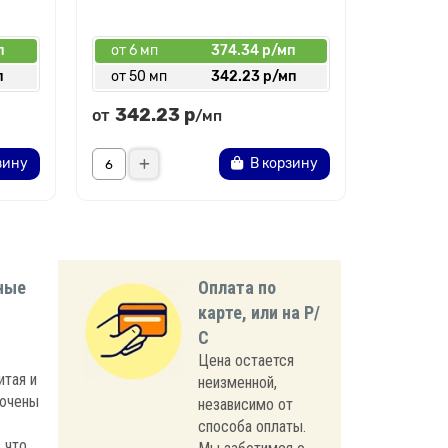
п
от 6 мп
374.34 р/мп
от 6 мп
п
от 50 мп
342.23 р/мп
от 60 
342.23 р
177.
от
от
/мп
зину
В корзину
ные
Оплата по
карте, или на Р/
С
Цена остается
итая и
неизменной,
лючены
независимо от
способа оплаты.
 что