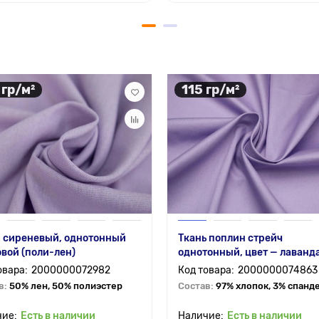
 гр/м²
115 гр/м²
— сиреневый, однотонный
Ткань поплин стрейч
вой (поли-лен)
однотонный, цвет — лаванд
2000000072982
2000000074863
в:
50% лен, 50% полиэстер
Состав:
97% хлопок, 3% спанд
Есть в наличии
Есть в наличии