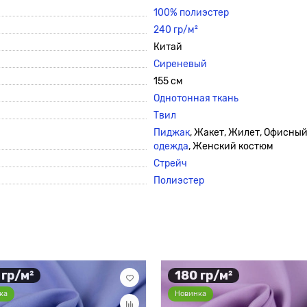
100% полиэстер
240 гр/м²
Китай
Сиреневый
155 см
Однотонная ткань
Твил
Пиджак
, Жакет, Жилет, Офисны
одежда
, Женский костюм
Стрейч
Полиэстер
 гр/м²
180 гр/м²
ка
Новинка