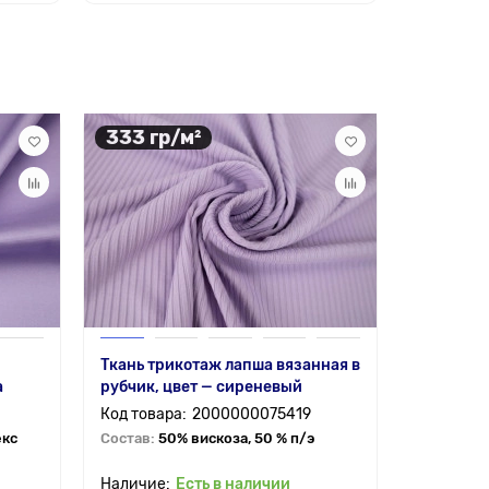
333 гр/м²
155 гр
Ткань трикотаж лапша вязанная в
Костюмно
а
рубчик, цвет — сиреневый
Лоризи м
сиренев
2000000075419
екс
Состав:
50% вискоза, 50 % п/э
Состав:
1
Есть в наличии