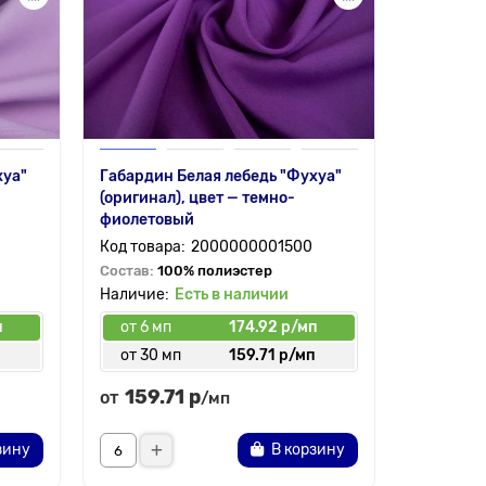
хуа"
Габардин Белая лебедь "Фухуа"
Барби — 
(оригинал), цвет — темно-
фиолетовый
Состав:
8
2000000001500
Состав:
100% полиэстер
Есть в наличии
п
от 6 мп
174.92 р/мп
от 6 мп
п
от 30 мп
159.71 р/мп
от 30 
159.71 р
248.
от
от
/мп
зину
В корзину