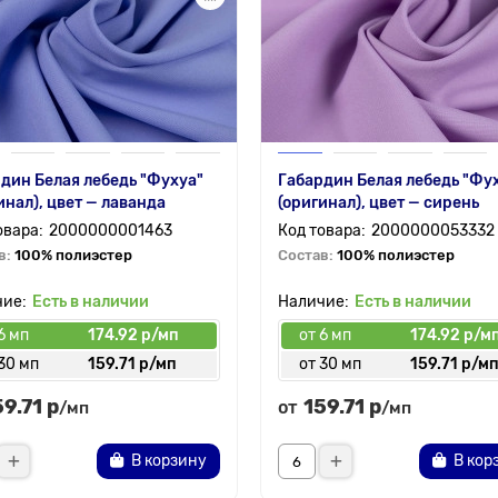
дин Белая лебедь "Фухуа"
Габардин Белая лебедь "Фу
инал), цвет — лаванда
(оригинал), цвет — сирень
2000000001463
2000000053332
в:
100% полиэстер
Состав:
100% полиэстер
Есть в наличии
Есть в наличии
6 мп
174.92 р/мп
от 6 мп
174.92 р/м
30 мп
159.71 р/мп
от 30 мп
159.71 р/м
59.71 р
159.71 р
от
/мп
/мп
В корзину
В кор