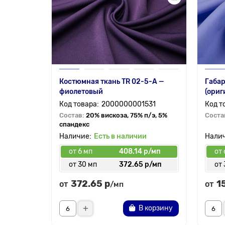
Костюмная ткань TR 02-5-A —
Габар
фиолетовый
(ориг
2000000001531
Состав:
20% вискоза, 75% п/э, 5%
Соста
спандекс
Есть в наличии
от 6 мп
408.14 р/мп
от 
от 30 мп
372.65 р/мп
от 
372.65 р
1
от
от
/мп
В корзину