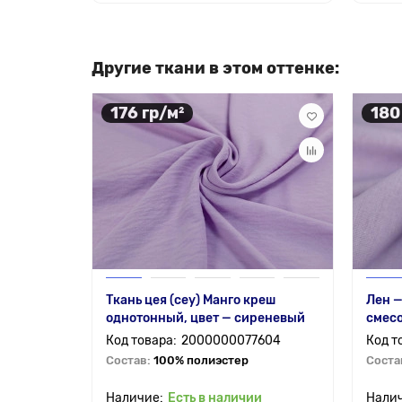
Другие ткани в этом оттенке:
176 гр/м²
180
Ткань цея (cey) Манго креш
Лен 
однотонный, цвет — сиреневый
смесо
2000000077604
Состав:
100% полиэстер
Соста
Есть в наличии