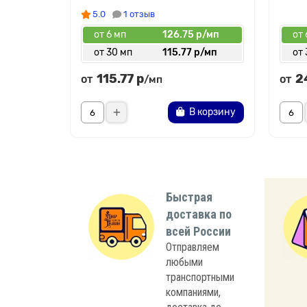
5.0
1 отзыв
от 6 мп
126.75 р/мп
от 
от 30 мп
115.77 р/мп
от 
115.77 р
2
от
от
/мп
В корзину
Быстрая
доставка по
всей России
Отправляем
любыми
транспортными
компаниями,