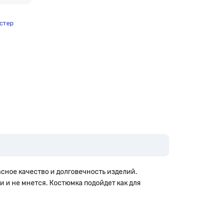
стер
сное качество и долговечность изделий.
и и не мнется. Костюмка п
одойдет как для