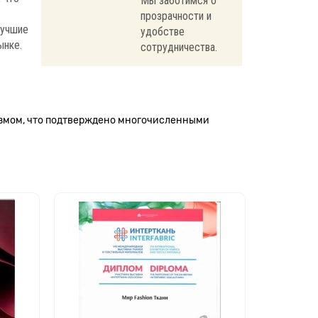
Мы заботимся о
прозрачности и
лучшие
удобстве
ынке.
сотрудничества.
измом, что подтверждено многочисленными