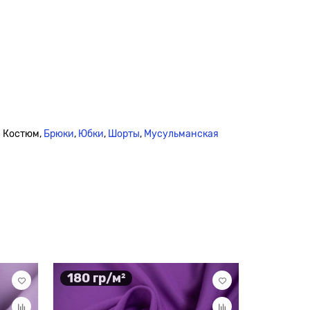
й Костюм,
Брюки
,
Юбки
,
Шорты
,
Мусульманская
180 гр/м²
215 гр