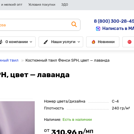
 и мелкий опт
Условия покупки
ЭДО
8 (800) 300-28-4
Написать в M
О компании
Наши услуги
Новинки
мный твил
Костюмный твил Фенси SPH, цвет — лаванда
H, цвет — лаванда
Номер цвета/дизайна
С-4
Плотность
240 гр/м²
Есть в наличии
от
/мп
310.96 р