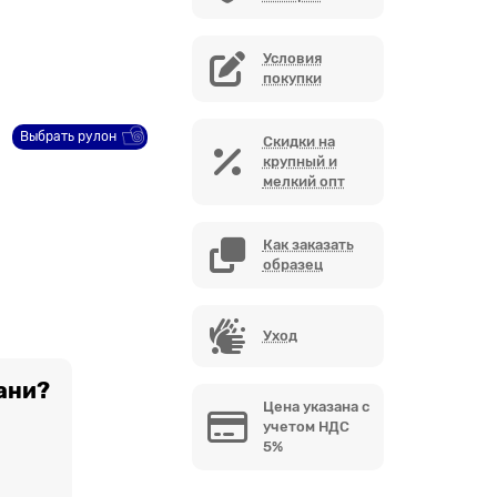
Условия
покупки
Выбрать рулон
Скидки на
крупный и
мелкий опт
Как заказать
образец
Уход
ани?
Цена указана с
учетом НДС
5%