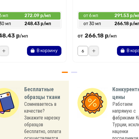
6 мп
272.09 р/мп
от 6 мп
291.53 р/м
30 мп
248.43 р/мп
от 30 мп
266.18 р/м
48.43 р
266.18 р
от
/мп
/мп
В корзину
В кор
Бесплатные
Конкурент
образцы ткани
цены
Сомневаетесь в
Работаем
качестве?
напрямую с
Закажите нарезку
фабриками К
образцов
Турции, иск
бесплатно, оплата
наценки
осуществляется
посредников,