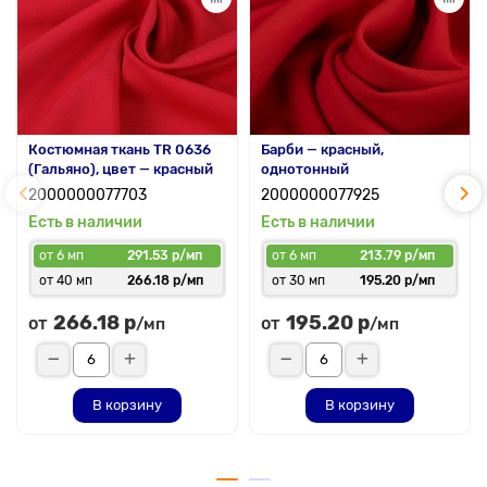
Костюмная ткань TR 0636
Барби — красный,
(Гальяно), цвет — красный
однотонный
2000000077703
2000000077925
Есть в наличии
Есть в наличии
от 6 мп
291.53 р/мп
от 6 мп
213.79 р/мп
от 40 мп
266.18 р/мп
от 30 мп
195.20 р/мп
266.18 р
195.20 р
от
от
/мп
/мп
В корзину
В корзину