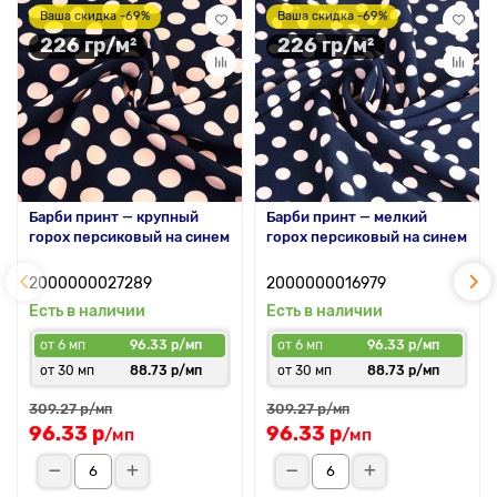
Ваша скидка -69%
Ваша скидка -69%
226 гр/м²
226 гр/м²
Барби принт — крупный
Барби принт — мелкий
горох персиковый на синем
горох персиковый на синем
2000000027289
2000000016979
Есть в наличии
Есть в наличии
от 6 мп
96.33 р/мп
от 6 мп
96.33 р/мп
от 30 мп
88.73 р/мп
от 30 мп
88.73 р/мп
309.27 р
309.27 р
/мп
/мп
96.33 р
96.33 р
/мп
/мп