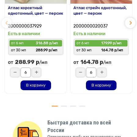
Атлас корсетный
Атлас стрейч однотонный,
однотонный, цвет — персик
цвет — персик
2000000037929
2000000020037
Есть в наличии
Есть в наличии
от 6 мп
316.88 р/мп
от 6 мп
179.99 р/мп
от 30 мп
288.99 р/мп
от 30 мп
164.78 р/мп
288.99 р
164.78 р
от
от
/мп
/мп
В корзину
В корзину
Быстрая доставка по всей
России