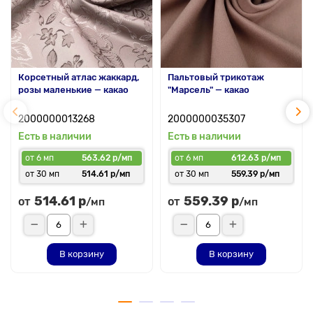
Корсетный атлас жаккард,
Пальтовый трикотаж
розы маленькие — какао
"Марсель" — какао
2000000013268
2000000035307
Есть в наличии
Есть в наличии
от 6 мп
563.62 р/мп
от 6 мп
612.63 р/мп
от 30 мп
514.61 р/мп
от 30 мп
559.39 р/мп
514.61 р
559.39 р
от
от
/мп
/мп
В корзину
В корзину