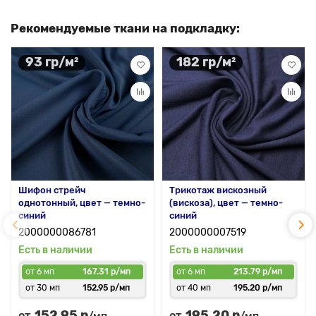
Рекомендуемые ткани на подкладку:
93 гр/м²
182 гр/м²
Шифон стрейч
Трикотаж вискозный
однотонный, цвет — темно-
(вискоза), цвет — темно-
синий
синий
2000000086781
2000000007519
Есть в наличии
Есть в наличии
от 6 мп
167.31 р/мп
от 6 мп
213.79 р/мп
от 30 мп
152.95 р/мп
от 40 мп
195.20 р/мп
152.95 р
195.20 р
от
от
/мп
/мп