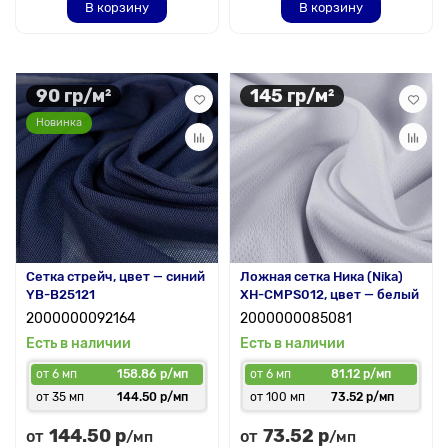
В корзину
В корзину
90 гр/м²
145 гр/м²
Новинка
Сетка стрейч, цвет — синий
Ложная сетка Ника (Nika)
YB-B25121
XH-CMPS012, цвет — белый
2000000092164
2000000085081
Есть в наличии
Есть в наличии
от 6 мп
158.86 р/мп
от 6 мп
81.12 р/мп
от 35 мп
144.50 р/мп
от 100 мп
73.52 р/мп
144.50 р
73.52 р
от
от
/мп
/мп