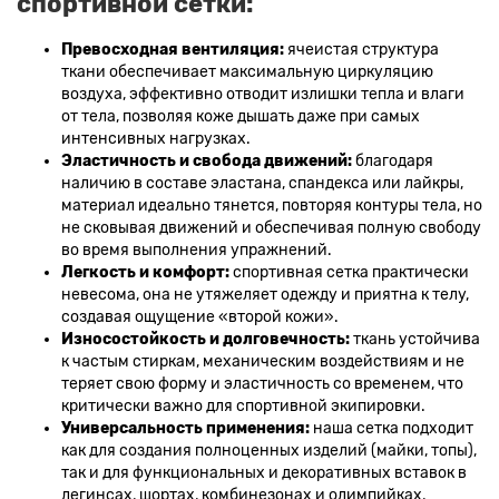
спортивной сетки:
Превосходная вентиляция:
ячеистая структура
ткани обеспечивает максимальную циркуляцию
воздуха, эффективно отводит излишки тепла и влаги
от тела, позволяя коже дышать даже при самых
интенсивных нагрузках.
Эластичность и свобода движений:
благодаря
наличию в составе эластана, спандекса или лайкры,
материал идеально тянется, повторяя контуры тела, но
не сковывая движений и обеспечивая полную свободу
во время выполнения упражнений.
Легкость и комфорт:
спортивная сетка практически
невесома, она не утяжеляет одежду и приятна к телу,
создавая ощущение «второй кожи».
Износостойкость и долговечность:
ткань устойчива
к частым стиркам, механическим воздействиям и не
теряет свою форму и эластичность со временем, что
критически важно для спортивной экипировки.
Универсальность применения:
наша сетка подходит
как для создания полноценных изделий (майки, топы),
так и для функциональных и декоративных вставок в
легинсах, шортах, комбинезонах и олимпийках,