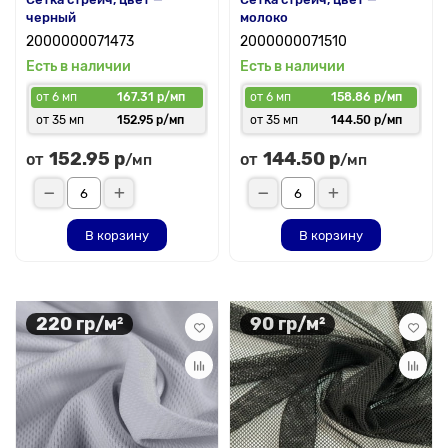
черный
молоко
2000000071473
2000000071510
Есть в наличии
Есть в наличии
от 6 мп
167.31 р/мп
от 6 мп
158.86 р/мп
от 35 мп
152.95 р/мп
от 35 мп
144.50 р/мп
152.95 р
144.50 р
от
от
/мп
/мп
В корзину
В корзину
220 гр/м²
90 гр/м²