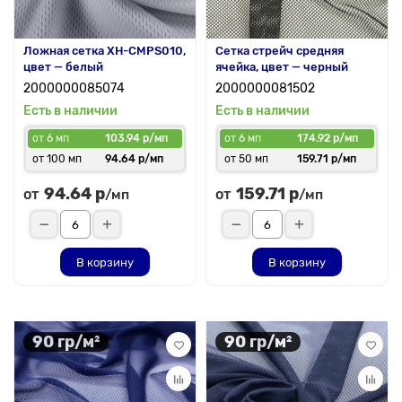
Ложная сетка XH-CMPS010,
Сетка стрейч средняя
цвет — белый
ячейка, цвет — черный
2000000085074
2000000081502
Есть в наличии
Есть в наличии
от 6 мп
103.94 р/мп
от 6 мп
174.92 р/мп
от 100 мп
94.64 р/мп
от 50 мп
159.71 р/мп
94.64 р
159.71 р
от
от
/мп
/мп
В корзину
В корзину
90 гр/м²
90 гр/м²