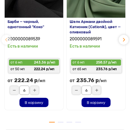
Барби — черный,
Шелк Армани двойной
однотонный "Коко"
Катионик (Cationik), цвет —
оливковый
2000000089539
2000000089591
Есть в наличии
Есть в наличии
от 6 мп
243.36 р/мп
от 6 мп
258.57 р/мп
от 50 мп
222.24 р/мп
от 65 мп
235.76 р/мп
222.24 р
235.76 р
от
от
/мп
/мп
В корзину
В корзину