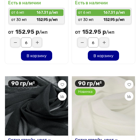
Есть в наличии
Есть в наличии
от 6 мп
167.31 р/мп
от 6 мп
167.31 р/мп
от 30 мп
152.95 р/мп
от 30 мп
152.95 р/мп
152.95 р
152.95 р
от
от
/мп
/мп
В корзину
В корзину
90 гр/м²
90 гр/м²
Новинка
Сетка стрейч, цвет —
Сетка стрейч, цвет —