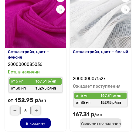
Сетка стрейч, цвет —
Сетка стрейч, цвет — белый
фуксия
2000000085036
Есть в наличии
2000000071527
от 6 мп
167.31 р/мп
Ожидает поступления
от 30 мп
152.95 р/мп
от 6 мп
167.31 р/мп
152.95 р
от
/мп
от 35 мп
152.95 р/мп
167.31 р
/мп
В корзину
Уведомить о наличии