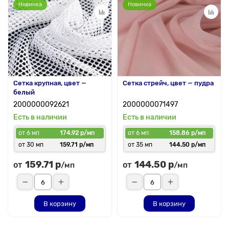
Новинка
Новинка
Сетка крупная, цвет —
Сетка стрейч, цвет — пудра
белый
2000000092621
2000000071497
Есть в наличии
Есть в наличии
от 6 мп
174.92 р/мп
от 6 мп
158.86 р/мп
от 30 мп
159.71 р/мп
от 35 мп
144.50 р/мп
159.71 р
144.50 р
от
от
/мп
/мп
В корзину
В корзину