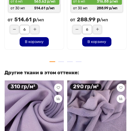
от 6 мп
563.62 р/мп
от 6 мп
316.88 р/мп
от 30 мп
514.61 р/мп
от 30 мп
288.99 р/мп
514.61 р
288.99 р
от
от
/мп
/мп
В корзину
В корзину
Другие ткани в этом оттенке:
310 гр/м²
290 гр/м²