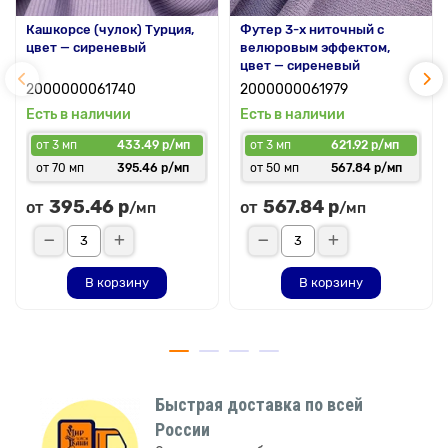
Кашкорсе (чулок) Турция,
Футер 3-х ниточный с
цвет — сиреневый
велюровым эффектом,
цвет — сиреневый
2000000061740
2000000061979
Есть в наличии
Есть в наличии
от 3 мп
433.49 р/мп
от 3 мп
621.92 р/мп
от 70 мп
395.46 р/мп
от 50 мп
567.84 р/мп
395.46 р
567.84 р
от
от
/мп
/мп
В корзину
В корзину
Быстрая доставка по всей
России