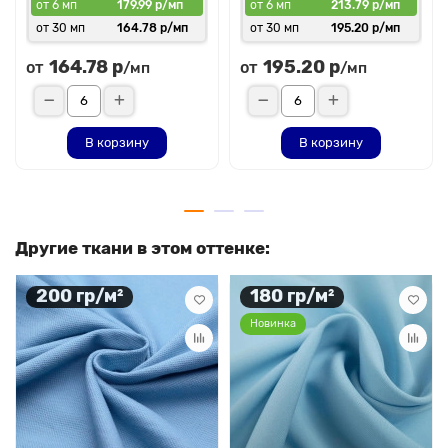
от 6 мп
179.99 р/мп
от 6 мп
213.79 р/мп
от 30 мп
164.78 р/мп
от 30 мп
195.20 р/мп
164.78 р
195.20 р
от
от
/мп
/мп
В корзину
В корзину
Другие ткани в этом оттенке:
200 гр/м²
180 гр/м²
Новинка