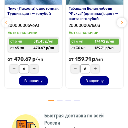
Пике (Лакоста) однотонная,
Габардин Белая лебедь
Турция, цвет — голубой
"Фухуа" (оригинал), цвет —
светло-голубой
2000000059693
2000000061603
Есть в наличии
Есть в наличии
от 6 мп
515.45 р/мп
от 6 мп
174.92 р/мп
от 65 мп
470.67 р/мп
от 30 мп
159.71 р/мп
470.67 р
159.71 р
от
от
/мп
/мп
В корзину
В корзину
Быстрая доставка по всей
России