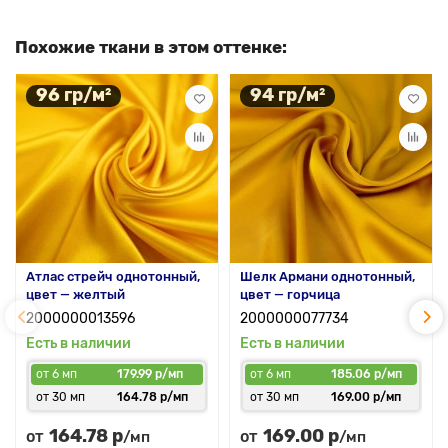
Похожие ткани в этом оттенке:
96 гр/м²
94 гр/м²
Атлас стрейч однотонный,
Шелк Армани однотонный,
цвет — желтый
цвет — горчица
2000000013596
2000000077734
Есть в наличии
Есть в наличии
от 6 мп
179.99 р/мп
от 6 мп
185.06 р/мп
от 30 мп
164.78 р/мп
от 30 мп
169.00 р/мп
164.78 р
169.00 р
от
от
/мп
/мп