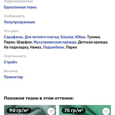
Гладкокрашенные
Однотонная ткань
Особенность
Полупрозрачные
Что шьют:
Сарафаны
,
Для летнего платья
,
Блузки
,
Юбки
, Туника,
Парео, Шарфик,
Мусульманская одежда
, Детская одежда,
На подкладку, Намаз,
Подъюбник
, Парео
Эластичность
Стрейч
Волокна
Полиэстер
Похожие ткани в этом оттенке:
90 гр/м²
75 гр/м²