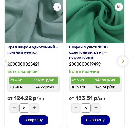
Креп шифон однотонный —
Шифон Мульти 100D
грязный ментол
однотонный, цвет —
нефритовый
2000000025421
2000000019499
Есть в наличии
Есть в наличии
от 6 мп
136.05 р/мп
от 6 мп
146.19 р/мп
от 30 мп
124.22 р/мп
от 30 мп
133.51 р/мп
124.22 р
133.51 р
от
от
/мп
/мп
В корзину
В корзину