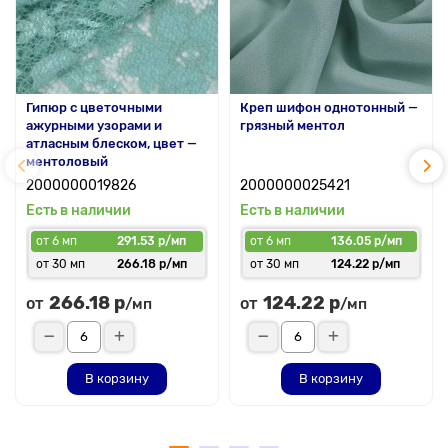
Гипюр с цветочными
Креп шифон однотонный —
ажурными узорами и
грязный ментол
атласным блеском, цвет —
ментоловый
2000000019826
2000000025421
Есть в наличии
Есть в наличии
от 6 мп
291.53 р/мп
от 6 мп
136.05 р/мп
от 30 мп
266.18 р/мп
от 30 мп
124.22 р/мп
266.18 р
124.22 р
от
от
/мп
/мп
В корзину
В корзину