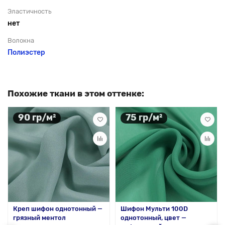
Эластичность
нет
Волокна
Полиэстер
Похожие ткани в этом оттенке:
90 гр/м²
75 гр/м²
Креп шифон однотонный —
Шифон Мульти 100D
грязный ментол
однотонный, цвет —