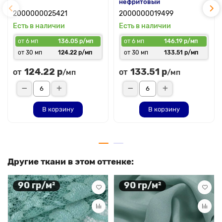
нефритовый
2000000025421
2000000019499
Есть в наличии
Есть в наличии
от 6 мп
136.05 р/мп
от 6 мп
146.19 р/мп
от 30 мп
124.22 р/мп
от 30 мп
133.51 р/мп
124.22 р
133.51 р
от
от
/мп
/мп
В корзину
В корзину
Другие ткани в этом оттенке:
90 гр/м²
90 гр/м²