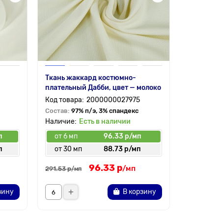
Ткань жаккард костюмно-
Ткань ши
плательный Дабби, цвет — молоко
цвет — м
2000000027975
Состав:
97% п/э, 3% спандекс
Состав:
1
Есть в наличии
п
от 6 мп
96.33 р/мп
от 6 мп
п
от 30 мп
88.73 р/мп
от 30 
96.33 р
147.
от
/мп
291.53 р
/мп
зину
В корзину