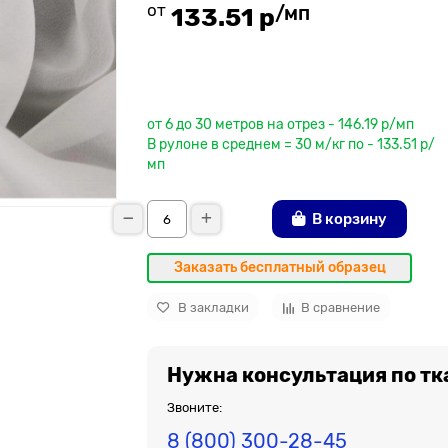
от
/мп
133.51 р
До рулона еще
от 6 до 30 метров на отрез - 146.19 р/мп
В рулоне в среднем = 30 м/кг по - 133.51 р/
мп
В корзину
Заказать бесплатный образец
В закладки
В сравнение
Нужна консультация по тк
Звоните:
8 (800) 300-28-45