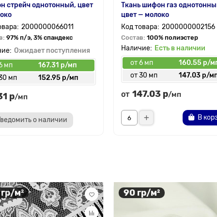
 стрейч однотонный, цвет
Ткань шифон газ однотонны
око
цвет — молоко
2000000066011
2000000002156
в:
97% п/э, 3% спандекс
Состав:
100% полиэстер
Есть в наличии
Ожидает поступления
от 6 мп
160.55 р/м
6 мп
167.31 р/мп
от 30 мп
147.03 р/м
30 мп
152.95 р/мп
147.03 р
от
/мп
31 р
/мп
В кор
Уведомить о наличии
 гр/м²
90 гр/м²