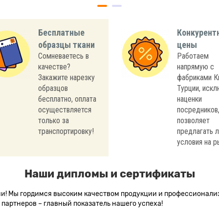
Бесплатные
Конкурент
образцы ткани
цены
Сомневаетесь в
Работаем
качестве?
напрямую с
Закажите нарезку
фабриками К
образцов
Турции, иск
бесплатно, оплата
наценки
осуществляется
посредников,
только за
позволяет
транспортировку!
предлагать 
условия на р
Наши дипломы и сертификаты
сии! Мы гордимся высоким качеством продукции и профессионал
партнеров – главный показатель нашего успеха!