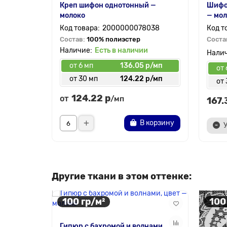
Креп шифон однотонный —
Шифон
молоко
— мол
2000000078038
Состав:
100% полиэстер
Соста
Есть в наличии
от 6 мп
136.05 р/мп
от 
от 30 мп
124.22 р/мп
от 
124.22 р
от
/мп
167.
В корзину
Другие ткани в этом оттенке:
100 гр/м²
100
Гипюр с бахромой и волнами,