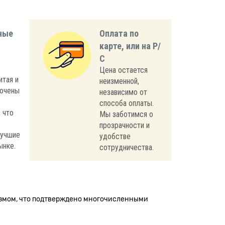
ные
Оплата по
карте, или на Р/
С
Цена остается
итая и
неизменной,
лючены
независимо от
способа оплаты.
 что
Мы заботимся о
прозрачности и
лучшие
удобстве
ынке.
сотрудничества.
измом, что подтверждено многочисленными