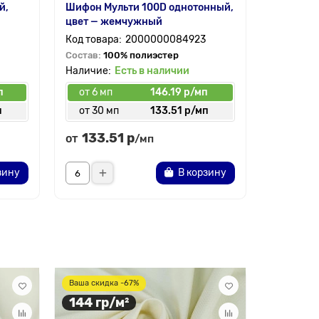
й,
Шифон Мульти 100D однотонный,
цвет — жемчужный
2000000084923
Состав:
100% полиэстер
Есть в наличии
п
от 6 мп
146.19 р/мп
п
от 30 мп
133.51 р/мп
133.51 р
от
/мп
зину
В корзину
45 гр/
Ваша скидка -67%
144 гр/м²