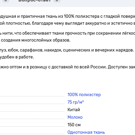
Вопрос-ответ
0
0
здушная и практичная ткань из 100% полиэстера с гладкой повер
й плотностью, благодаря чему выглядит аккуратно и эстетично в
ть нити, что обеспечивает ткани прочность при сохранении лёгк
я создания многослойных образов.
луз, юбок, сарафанов, накидок, сценических и вечерних нарядов.
удобен в работе.
но оптом и в розницу с доставкой по всей России. Доступен зак
100% полиэстер
75 гр/м²
Китай
Молоко
150 см
Однотонная ткань