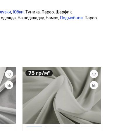
лузки
,
Юбки
, Туника, Парео, Шарфик,
я одежда, На подкладку, Намаз,
Подъюбник
, Парео
75 гр/м²