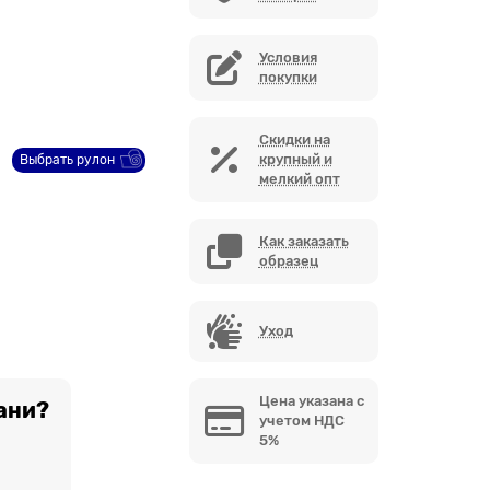
Условия
покупки
Скидки на
крупный и
Выбрать рулон
мелкий опт
Как заказать
образец
Уход
Цена указана с
ани?
учетом НДС
5%