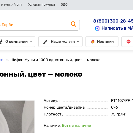
 и мелкий опт
Условия покупки
ЭДО
8 (800) 300-28-4
Написать в M
О компании
Наши услуги
Новинки
ый
Шифон Мульти 100D однотонный, цвет — молоко
онный, цвет — молоко
Артикул
PT1107/PF-
Номер цвета/дизайна
C-6
Плотность
75 гр/м²
Есть в наличии