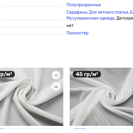
Полупрозрачные
Сарафаны
,
Для летнего платья
,
Б
Мусульманская одежда
, Детска
нет
Полиэстер
гр/м²
45 гр/м²