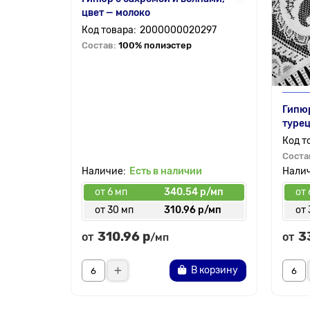
цвет — молоко
2000000020297
Состав:
100% полиэстер
Гипюр
турец
Соста
Есть в наличии
от 6 мп
340.54 р/мп
от 
от 30 мп
310.96 р/мп
от 
310.96 р
3
от
от
/мп
В корзину