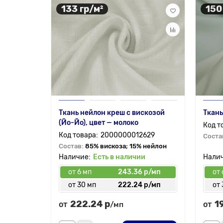
133 гр/м²
150
Ткань нейлон креш с вискозой
Ткань
(Йо-Йо), цвет — молоко
2000000012629
Соста
Состав:
85% вискоза; 15% нейлон
Есть в наличии
от 6 мп
243.36 р/мп
от 
от 30 мп
222.24 р/мп
от 
222.24 р
1
от
от
/мп