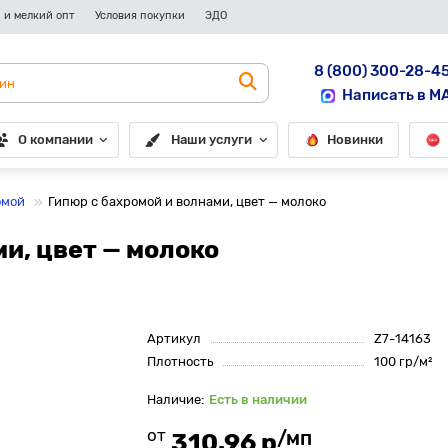
 и мелкий опт
Условия покупки
ЭДО
8 (800) 300-28-4
Написать в M
О компании
Наши услуги
Новинки
омой
Гипюр с бахромой и волнами, цвет — молоко
и, цвет — молоко
Артикул
Z7-14163
Плотность
100 гр/м²
Есть в наличии
от
/мп
310.96 р