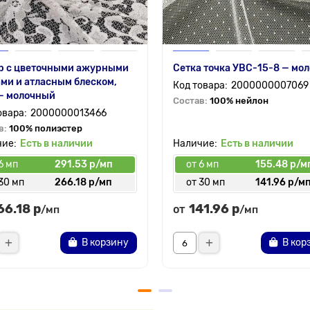
р с цветочными ажурными
Сетка точка УВС-15-8 — мо
ми и атласным блеском,
2000000007069
— молочный
Состав:
100% нейлон
2000000013466
в:
100% полиэстер
Есть в наличии
Есть в наличии
6 мп
291.53 р/мп
от 6 мп
155.48 р/м
30 мп
266.18 р/мп
от 30 мп
141.96 р/м
66.18 р
141.96 р
от
/мп
/мп
В корзину
В кор