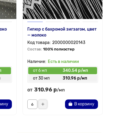
локо
Гипюр с бахромой зигзагом, цвет
Гипюр с 
— молоко
турецких
2000000020143
Состав:
100% полиэстер
Состав:
1
Есть в наличии
п
от 6 мп
340.54 р/мп
от 6 мп
п
от 30 мп
310.96 р/мп
от 30 
310.96 р
337.
от
от
/мп
зину
В корзину