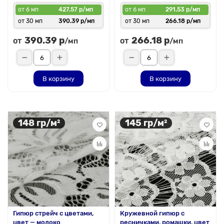
от 6 мп
427.57 р/мп
от 6 мп
291.53 р/мп
от 30 мп
390.39 р/мп
от 30 мп
266.18 р/мп
390.39 р
266.18 р
от
от
/мп
/мп
В корзину
В корзину
148 гр/м²
145 гр/м²
Гипюр стрейч с цветами,
Кружевной гипюр с
цвет — молоко
ресничками, ромашки, цвет