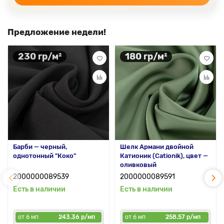
Предложение недели!
230 гр/м²
180 гр/м²
Барби — черный,
Шелк Армани двойной
однотонный "Коко"
Катионик (Cationik), цвет —
оливковый
2000000089539
2000000089591
Есть в наличии
Есть в наличии
от 6 мп
243.36 р/мп
от 6 мп
258.57 р/мп