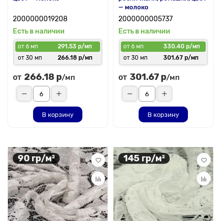
— молоко
2000000019208
2000000005737
Есть в наличии
Есть в наличии
от 6 мп
291.53 р/мп
от 6 мп
330.40 р/мп
от 30 мп
266.18 р/мп
от 30 мп
301.67 р/мп
266.18 р
301.67 р
от
от
/мп
/мп
В корзину
В корзину
90 гр/м²
145 гр/м²