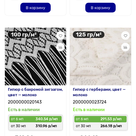
В корзину
В корзину
100 гр/м²
125 гр/м²
Гипюр с бахромой зигзагом,
Гипюр с герберами, цвет —
цвет — молоко
молоко
2000000020143
2000000023724
Есть в наличии
Есть в наличии
от 6 мп
340.54 р/мп
от 6 мп
291.53 р/мп
от 30 мп
310.96 р/мп
от 30 мп
266.18 р/мп