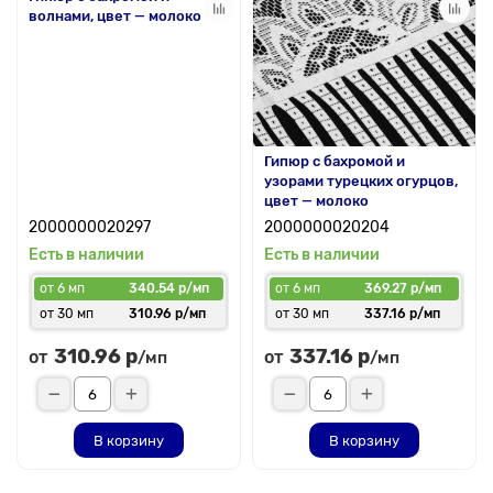
волнами, цвет — молоко
Гипюр с бахромой и
узорами турецких огурцов,
цвет — молоко
2000000020297
2000000020204
Есть в наличии
Есть в наличии
от 6 мп
340.54 р/мп
от 6 мп
369.27 р/мп
от 30 мп
310.96 р/мп
от 30 мп
337.16 р/мп
310.96 р
337.16 р
от
от
/мп
/мп
В корзину
В корзину