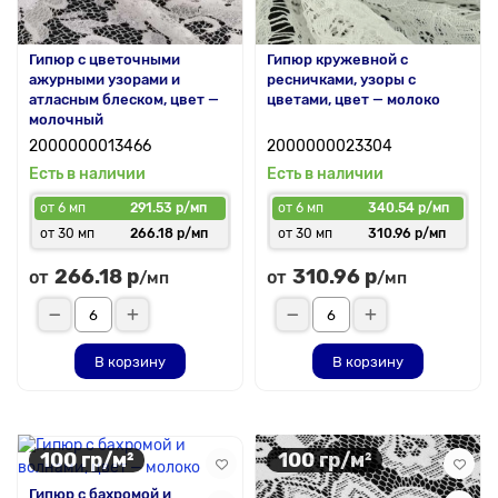
Гипюр с цветочными
Гипюр кружевной с
ажурными узорами и
ресничками, узоры с
атласным блеском, цвет —
цветами, цвет — молоко
молочный
2000000013466
2000000023304
Есть в наличии
Есть в наличии
от 6 мп
291.53 р/мп
от 6 мп
340.54 р/мп
от 30 мп
266.18 р/мп
от 30 мп
310.96 р/мп
266.18 р
310.96 р
от
от
/мп
/мп
В корзину
В корзину
100 гр/м²
100 гр/м²
Гипюр с бахромой и