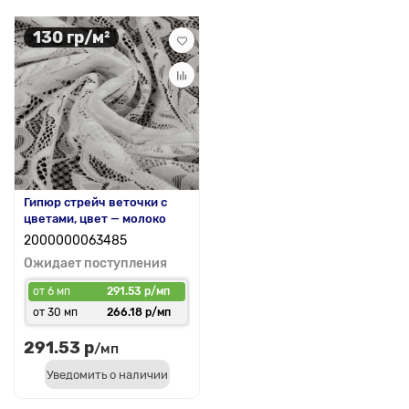
130 гр/м²
Гипюр стрейч веточки с
цветами, цвет — молоко
2000000063485
Ожидает поступления
от 6 мп
291.53 р/мп
от 30 мп
266.18 р/мп
291.53 р
/мп
Уведомить о наличии