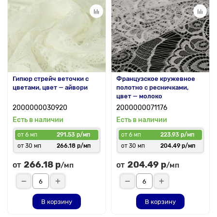
Гипюр стрейч веточки с
Французское кружевное
цветами, цвет — айвори
полотно с ресничками,
цвет — молоко
2000000030920
2000000071176
Есть в наличии
Есть в наличии
от 6 мп
291.53 р/мп
от 6 мп
223.93 р/мп
от 30 мп
266.18 р/мп
от 30 мп
204.49 р/мп
266.18 р
204.49 р
от
от
/мп
/мп
В корзину
В корзину