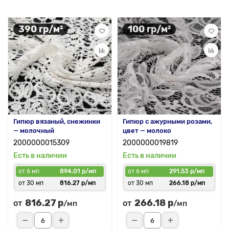
390 гр/м²
100 гр/м²
Гипюр вязаный, снежинки
Гипюр с ажурными розами,
— молочный
цвет — молоко
2000000015309
2000000019819
Есть в наличии
Есть в наличии
от 6 мп
894.01 р/мп
от 6 мп
291.53 р/мп
от 30 мп
816.27 р/мп
от 30 мп
266.18 р/мп
816.27 р
266.18 р
от
от
/мп
/мп