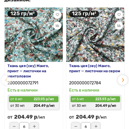
125 гр/м²
125 гр/м²
Ткань цея (cey) Манго,
Ткань цея (cey) Манго,
принт — листочки на
принт — листочки на сером
ментоловом
2000000072791
2000000072784
Есть в наличии
Есть в наличии
от 6 мп
223.93 р/мп
от 6 мп
223.93 р/мп
от 30 мп
204.49 р/мп
от 30 мп
204.49 р/мп
204.49 р
204.49 р
от
от
/мп
/мп