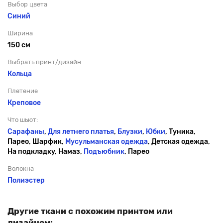
Выбор цвета
Синий
Ширина
150 см
Выбрать принт/дизайн
Кольца
Плетение
Креповое
Что шьют:
Сарафаны
,
Для летнего платья
,
Блузки
,
Юбки
, Туника,
Парео, Шарфик,
Мусульманская одежда
, Детская одежда,
На подкладку, Намаз,
Подъюбник
, Парео
Волокна
Полиэстер
Другие ткани с похожим принтом или
дизайном: