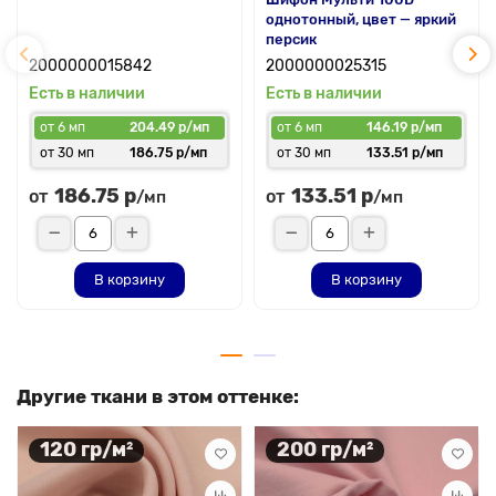
однотонный, цвет — яркий
персик
2000000015842
2000000025315
Есть в наличии
Есть в наличии
от 6 мп
204.49 р/мп
от 6 мп
146.19 р/мп
от 30 мп
186.75 р/мп
от 30 мп
133.51 р/мп
186.75 р
133.51 р
от
от
/мп
/мп
В корзину
В корзину
Другие ткани в этом оттенке:
120 гр/м²
200 гр/м²