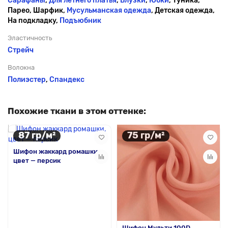
Сарафаны
,
Для летнего платья
,
Блузки
,
Юбки
, Туника,
Парео, Шарфик,
Мусульманская одежда
, Детская одежда,
На подкладку,
Подъюбник
Эластичность
Стрейч
Волокна
Полиэстер
,
Спандекс
Похожие ткани в этом оттенке:
87 гр/м²
75 гр/м²
Шифон жаккард ромашки,
цвет — персик
Шифон Мульти 100D