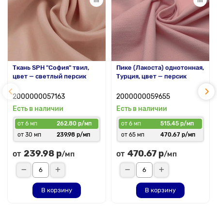
Ткань SPH "София" твил,
Пике (Лакоста) однотонная,
цвет — светлый персик
Турция, цвет — персик
2000000057163
2000000059655
Есть в наличии
Есть в наличии
от 6 мп
262.80 р/мп
от 6 мп
515.45 р/мп
от 30 мп
239.98 р/мп
от 65 мп
470.67 р/мп
239.98 р
470.67 р
от
от
/мп
/мп
В корзину
В корзину