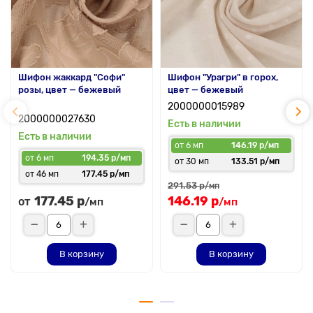
Шифон жаккард "Софи"
Шифон "Урагри" в горох,
розы, цвет — бежевый
цвет — бежевый
2000000015989
2000000027630
Есть в наличии
Есть в наличии
от 6 мп
146.19 р/мп
от 6 мп
194.35 р/мп
от 30 мп
133.51 р/мп
от 46 мп
177.45 р/мп
291.53 р
/мп
177.45 р
146.19 р
от
/мп
/мп
В корзину
В корзину