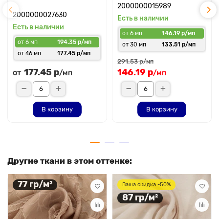
2000000015989
2000000027630
Есть в наличии
Есть в наличии
от 6 мп
146.19 р/мп
от 6 мп
194.35 р/мп
от 30 мп
133.51 р/мп
от 46 мп
177.45 р/мп
291.53 р
/мп
177.45 р
146.19 р
от
/мп
/мп
В корзину
В корзину
Другие ткани в этом оттенке:
77 гр/м²
Ваша скидка -50%
87 гр/м²