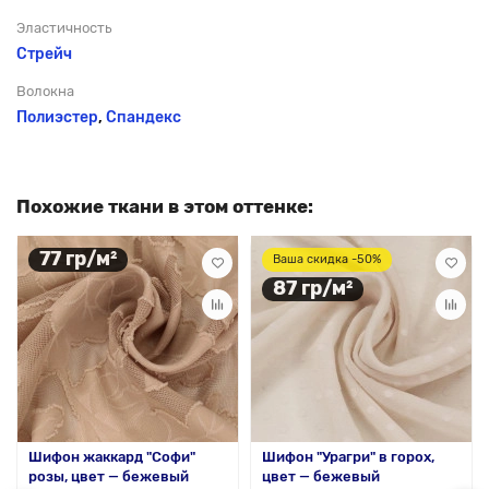
Эластичность
Стрейч
Волокна
Полиэстер
,
Спандекс
Похожие ткани в этом оттенке:
77 гр/м²
Ваша скидка -50%
87 гр/м²
Шифон жаккард "Софи"
Шифон "Урагри" в горох,
розы, цвет — бежевый
цвет — бежевый