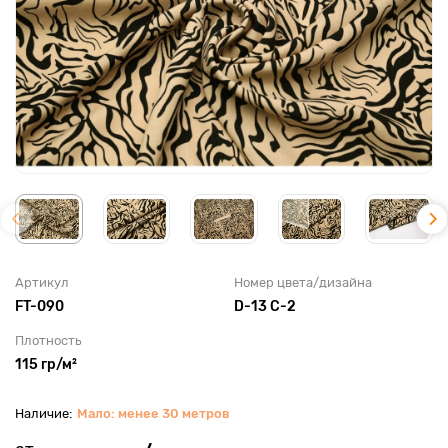
Артикул
Номер цвета/дизайна
FT-090
D-13 С-2
Плотность
115 гр/м²
Мало: менее 30 метров