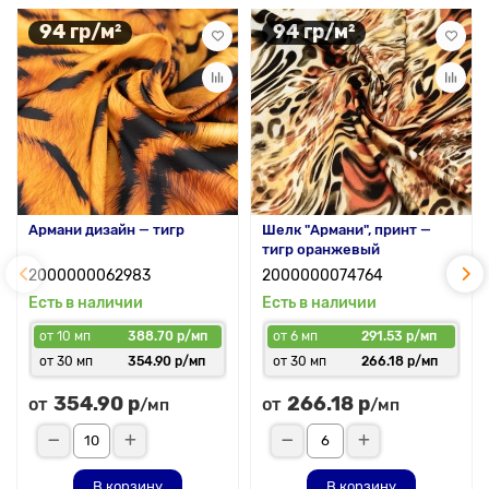
94 гр/м²
94 гр/м²
Армани дизайн — тигр
Шелк "Армани", принт —
тигр оранжевый
2000000062983
2000000074764
Есть в наличии
Есть в наличии
от 10 мп
388.70 р/мп
от 6 мп
291.53 р/мп
от 30 мп
354.90 р/мп
от 30 мп
266.18 р/мп
354.90 р
266.18 р
от
от
/мп
/мп
В корзину
В корзину