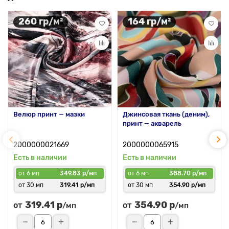
260 гр/м²
164 гр/м²
Велюр принт — мазки
Джинсовая ткань (деним),
принт — акварель
2000000021669
2000000065915
Есть в наличии
Есть в наличии
от 6 мп
349.83 р/мп
от 6 мп
388.70 р/мп
от 30 мп
319.41 р/мп
от 30 мп
354.90 р/мп
319.41 р
354.90 р
от
от
/мп
/мп